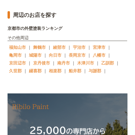
周辺のお店を探す
京都市の外壁塗装ランキング
その他周辺
福知山市
｜
舞鶴市
｜
綾部市
｜
宇治市
｜
宮津市
｜
亀岡市
｜
城陽市
｜
向日市
｜
長岡京市
｜
八幡市
｜
京田辺市
｜
京丹後市
｜
南丹市
｜
木津川市
｜
乙訓郡
｜
久世郡
｜
綴喜郡
｜
相楽郡
｜
船井郡
｜
与謝郡
｜