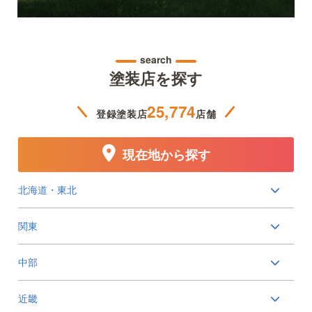
search
塗装店を探す
25,774
登録塗装店
店舗
現在地から探す
北海道・東北
関東
中部
近畿