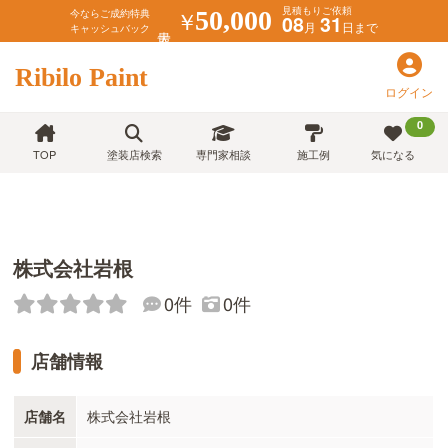
見積もりご依頼
￥
50,000
今ならご成約特典
08
31
月
日まで
キャッシュバック
Ribilo Paint
ログイン
0
TOP
塗装店検索
専門家相談
施工例
気になる
株式会社岩根
0件
0件
店舗情報
店舗名
株式会社岩根