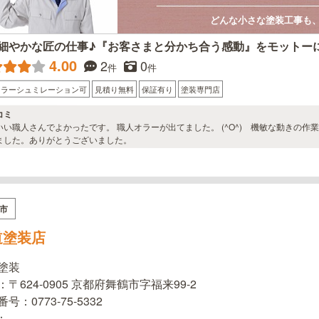
どんな小さな塗装工事も
細やかな匠の仕事♪『お客さまと分かち合う感動』をモットー
4.00
2
0
件
件
カラーシュミレーション可
見積り無料
保証有り
塗装専門店
コミ
いい職人さんでよかったです。 職人オラーが出てました。 (^O^) 機敏な動きの
ました。ありがとうございました。
市
道塗装店
塗装
〒624-0905 京都府舞鶴市字福来99-2
号：0773-75-5332
l：