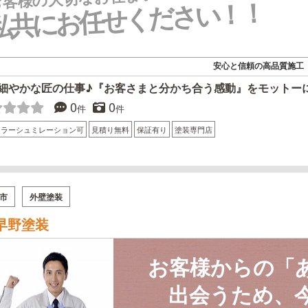
私共にお任せください！！
安心と信頼の高品質施工
細やかな匠の仕事♪『お客さまと分かち合う感動』をモットー
0
0
件
件
カラーシュミレーション可
見積り無料
保証有り
塗装専門店
市
外壁塗装
早野塗装
お客様からの「
出会うため、今