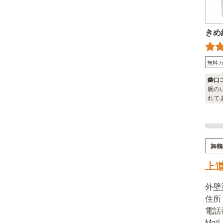
きめ
無料
口
腕の
れて
舞鶴
上
外壁
住所：
電話番
Mai