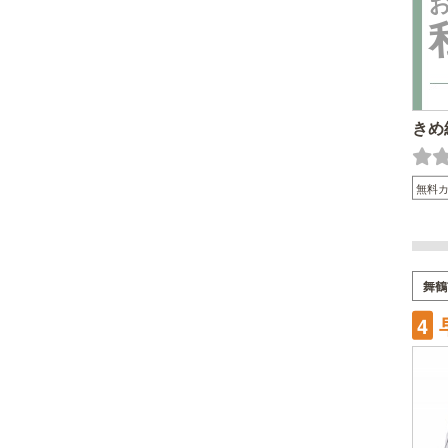
きめ
無料
舞鶴
4