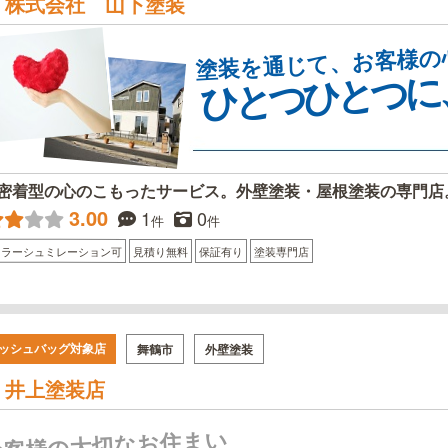
株式会社 山下塗装
塗装を通じて、お客様の
ひとつひとつに
密着型の心のこもったサービス。外壁塗装・屋根塗装の専門店
3.00
1
0
件
件
カラーシュミレーション可
見積り無料
保証有り
塗装専門店
ッシュバッグ対象店
舞鶴市
外壁塗装
井上塗装店
お客様の大切なお住まい