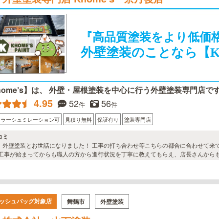
『高品質塗装をより低価
外壁塗装のことなら【Kh
home’s】は、 外壁・屋根塗装を中心に行う外壁塗装専門店で
4.95
52
56
件
件
カラーシュミレーション可
見積り無料
保証有り
塗装専門店
コミ
お世話になりました！ 工事の打ち合わせ等こちらの都合に合わせて来ていただき、説明も丁寧で分かりやすかったで
 工事が始まってからも職人の方から進行状況を丁寧に教えてもらえ、店長さんから
たのも安心でした！ 外壁を塗り直すとこんなにも綺麗になるんだなっと感激です！
ッシュバッグ対象店
舞鶴市
外壁塗装