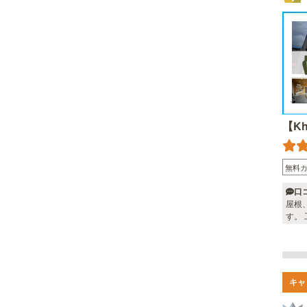
【K
無料
口
屋根、外壁塗装と
す。
キャ