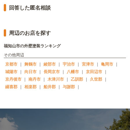
回答した匿名相談
周辺のお店を探す
福知山市の外壁塗装ランキング
その他周辺
京都市
｜
舞鶴市
｜
綾部市
｜
宇治市
｜
宮津市
｜
亀岡市
｜
城陽市
｜
向日市
｜
長岡京市
｜
八幡市
｜
京田辺市
｜
京丹後市
｜
南丹市
｜
木津川市
｜
乙訓郡
｜
久世郡
｜
綴喜郡
｜
相楽郡
｜
船井郡
｜
与謝郡
｜