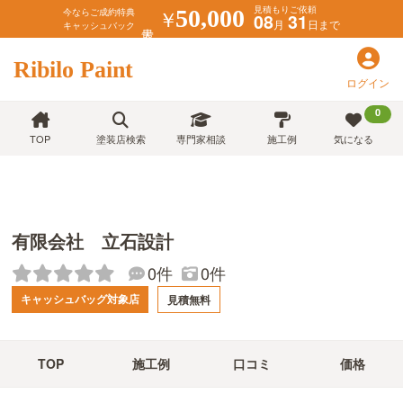
見積もりご依頼
￥
50,000
今ならご成約特典
08
31
月
日まで
キャッシュバック
Ribilo Paint
ログイン
0
TOP
塗装店検索
専門家相談
施工例
気になる
有限会社 立石設計
0件
0件
キャッシュバッグ対象店
見積無料
TOP
施工例
口コミ
価格