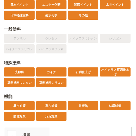
日本ペイント
エスケー化研
関西ペイント
水谷ペイント
日本特殊塗料
菊水化学
その他
一般塗料
アクリル
ウレタン
ハイクラスウレタン
シリコン
ハイクラスシリコン
ハイクラスフッ素
特殊塗料
ハイクラス石調仕上
光触媒
ガイナ
石調仕上げ
げ
遮熱塗料ウレタン
遮熱塗料シリコン
機能
暑さ対策
寒さ対策
外断熱
結露対策
防音対策
汚れ対策
担当