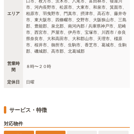
口市、枚方市、茨木市、八尾市、富田林市、寝屋川
市、河内長野市、松原市、大東市、和泉市、箕面市、
エリア
柏原市、羽曳野市、門真市、摂津市、高石市、藤井寺
市、東大阪市、四條畷市、交野市、大阪狭山市、三島
郡、豊能郡、泉北郡、南河内郡 / 兵庫県神戸市、尼崎
市、西宮市、芦屋市、伊丹市、宝塚市、川西市 / 奈良
県奈良市、大和高田市、大和郡山市、天理市、橿原
市、桜井市、御所市、生駒市、香芝市、葛城市、生駒
郡、磯城郡、高市郡、北葛城郡
営業時
８時〜２０時
間
定休日
日曜
サービス・特徴
対応物件