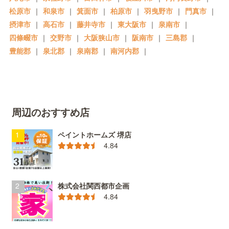
松原市
｜
和泉市
｜
箕面市
｜
柏原市
｜
羽曳野市
｜
門真市
｜
摂津市
｜
高石市
｜
藤井寺市
｜
東大阪市
｜
泉南市
｜
四條畷市
｜
交野市
｜
大阪狭山市
｜
阪南市
｜
三島郡
｜
豊能郡
｜
泉北郡
｜
泉南郡
｜
南河内郡
｜
周辺のおすすめ店
ペイントホームズ 堺店
4.84
株式会社関西都市企画
4.84