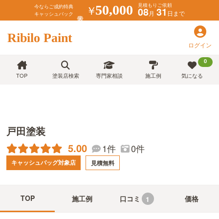
見積もりご依頼
￥
50,000
今ならご成約特典
08
31
月
日まで
キャッシュバック
Ribilo Paint
ログイン
0
TOP
塗装店検索
専門家相談
施工例
気になる
戸田塗装
5.00
1件
0件
キャッシュバッグ対象店
見積無料
TOP
施工例
口コミ
価格
1