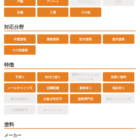
戸建
アパート
マンション
ビル
店舗
工場
その他
対応分野
外壁塗装
屋根塗装
防水塗装
室内塗装
その他塗装
特徴
無料カラーシュミレ
手塗り
吹付け塗り
見積り無料
ーション可
メールやりとり可
近隣配慮
資格有り
保証有り
過去50例以上
お急ぎ対応可
塗装専門店
総合リフォーム可
大型物件可
ホームページ
塗料
メーカー