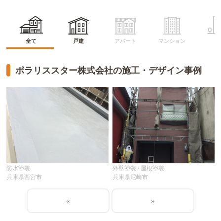
マンション
アパート
全て
戸建
ビ
ポラリススター株式会社の施工・デザイン事例
防水塗装
外壁塗装 / 屋根塗装
兵庫県西宮市
兵庫県尼崎市
«
»