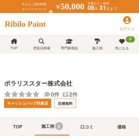
見積もりご依頼
￥
50,000
今ならご成約特典
08
31
月
日まで
キャッシュバック
Ribilo Paint
ログイン
0
TOP
塗装店検索
専門家相談
施工例
気になる
ポラリススター株式会社
0件
2件
キャッシュバッグ対象店
見積無料
施工例
2
TOP
口コミ
価格