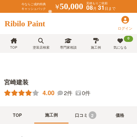
見積もりご依頼
￥
50,000
今ならご成約特典
08
31
月
日まで
キャッシュバック
Ribilo Paint
ログイン
0
TOP
塗装店検索
専門家相談
施工例
気になる
宮崎建装
4.00
2件
0件
施工例
TOP
口コミ
価格
2