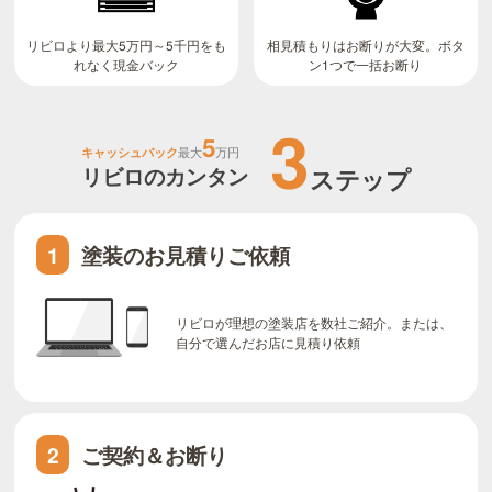
リビロより最大5万円～5千円をも
相見積もりはお断りが大変。ボタ
ン1つで一括お断り
れなく現金バック
3
5
キャッシュバック
最大
万円
リビロのカンタン
ステップ
塗装のお見積りご依頼
1
リビロが理想の塗装店を数社ご紹介。または、
自分で選んだお店に見積り依頼
ご契約＆お断り
2