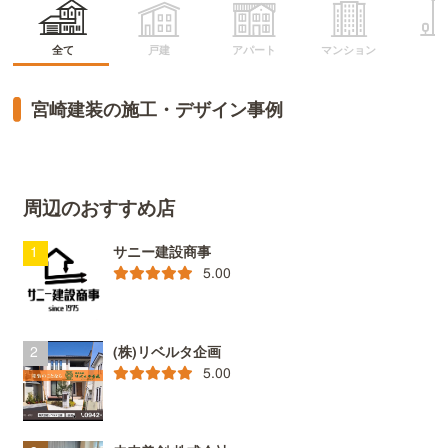
マンション
アパート
全て
戸建
ビ
宮崎建装の施工・デザイン事例
周辺のおすすめ店
サニー建設商事
5.00
(株)リベルタ企画
5.00