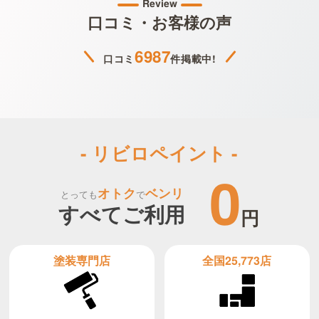
Review
口コミ・お客様の声
6987
口コミ
件掲載中!
- リビロペイント -
0
オトク
ベンリ
とっても
で
すべてご利用
円
全国25,773店
塗装専門店