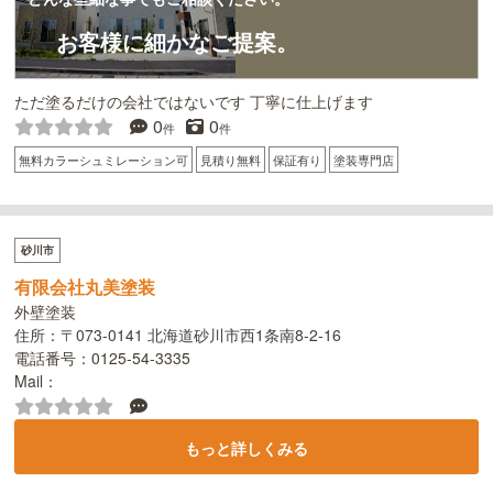
お客様に細かなご提案。
ただ塗るだけの会社ではないです 丁寧に仕上げます
0
0
件
件
無料カラーシュミレーション可
見積り無料
保証有り
塗装専門店
砂川市
有限会社丸美塗装
外壁塗装
住所：〒073-0141 北海道砂川市西1条南8-2-16
電話番号：0125-54-3335
Mail：
もっと詳しくみる