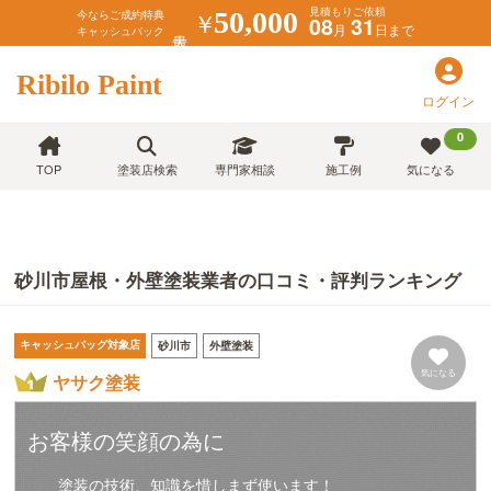
見積もりご依頼
￥
50,000
今ならご成約特典
08
31
月
日まで
キャッシュバック
Ribilo Paint
ログイン
0
TOP
塗装店検索
専門家相談
施工例
気になる
砂川市屋根・外壁塗装業者の口コミ・評判ランキング
キャッシュバッグ対象店
砂川市
外壁塗装
気になる
ヤサク塗装
お客様の笑顔の為に
塗装の技術、知識を惜しまず使います！