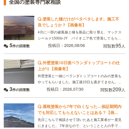
全国の塗装専門家相談
.
塗装した樋だけがベタベタします。施工不
良でしょうか？【画像有】
4月に一部の破風板と樋を新品に取り替え、マックス
シールド1500si-JY パイオニア色で塗装してもらい
5
95
ました。 8月現在、樋がベタベタして小さい虫が張り
投稿日：2026,08/06
閲覧数
人
件の回答数
付いています。部分的ではなく全体です。破風板
.
外壁塗装10日後ベランダトップコートの仕
上がり【画像有】
外壁塗装と一緒にベランダトップコートのみの塗装も
やってもらいました。施工後10日も過ぎてません。こ
3
209
れは普通ですか？
投稿日：2026,07/30
閲覧数
人
件の回答数
.
屋根塗装から7年で白くなった…保証期間内
でも対応してもらえないことはある？【画像
有】
先日こちらで相談させて頂いたあと施工業者が一度見
にきました。 7年目なので、ということと人の手で塗