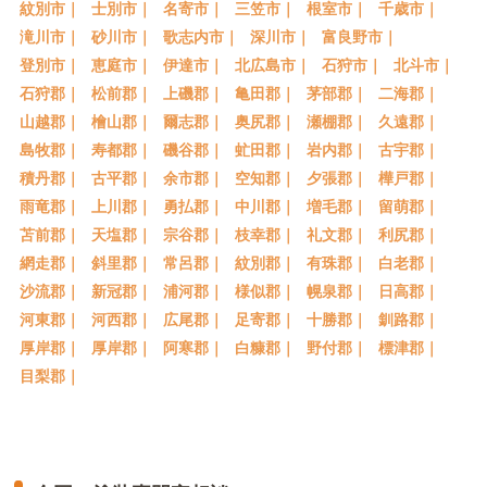
紋別市｜
士別市｜
名寄市｜
三笠市｜
根室市｜
千歳市｜
滝川市｜
砂川市｜
歌志内市｜
深川市｜
富良野市｜
登別市｜
恵庭市｜
伊達市｜
北広島市｜
石狩市｜
北斗市｜
石狩郡｜
松前郡｜
上磯郡｜
亀田郡｜
茅部郡｜
二海郡｜
山越郡｜
檜山郡｜
爾志郡｜
奥尻郡｜
瀬棚郡｜
久遠郡｜
島牧郡｜
寿都郡｜
磯谷郡｜
虻田郡｜
岩内郡｜
古宇郡｜
積丹郡｜
古平郡｜
余市郡｜
空知郡｜
夕張郡｜
樺戸郡｜
雨竜郡｜
上川郡｜
勇払郡｜
中川郡｜
増毛郡｜
留萌郡｜
苫前郡｜
天塩郡｜
宗谷郡｜
枝幸郡｜
礼文郡｜
利尻郡｜
網走郡｜
斜里郡｜
常呂郡｜
紋別郡｜
有珠郡｜
白老郡｜
沙流郡｜
新冠郡｜
浦河郡｜
様似郡｜
幌泉郡｜
日高郡｜
河東郡｜
河西郡｜
広尾郡｜
足寄郡｜
十勝郡｜
釧路郡｜
厚岸郡｜
厚岸郡｜
阿寒郡｜
白糠郡｜
野付郡｜
標津郡｜
目梨郡｜