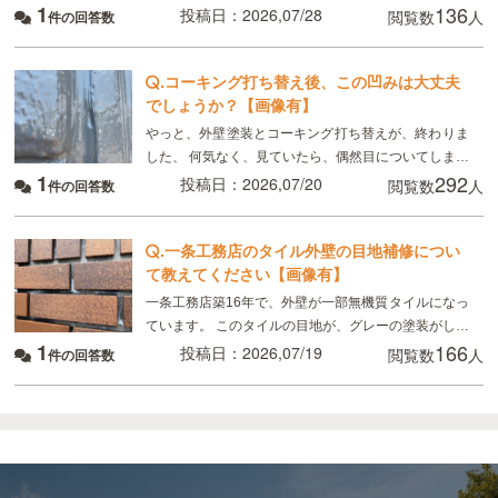
1
136
るのでどうしてもムラはできる、板金部分はやはり経
投稿日：2026,07/28
閲覧数
人
件の回答数
年劣化と言われました ただ板金部分は錆びにくい素材
.
コーキング打ち替え後、この凹みは大丈夫
でしょうか？【画像有】
やっと、外壁塗装とコーキング打ち替えが、終わりま
した、 何気なく、見ていたら、偶然目についてしまっ
1
292
たのですが、 画像のように コーキングの端にマイナ
投稿日：2026,07/20
閲覧数
人
件の回答数
スドライバーで突いたように、凹んでいる所があり
.
一条工務店のタイル外壁の目地補修につい
て教えてください【画像有】
一条工務店築16年で、外壁が一部無機質タイルになっ
ています。 このタイルの目地が、グレーの塗装がして
1
166
あるのですが、かなり禿げてしまっていてるので補修
投稿日：2026,07/19
閲覧数
人
件の回答数
したいのですが、 タイルの目地を全てテープを貼っ