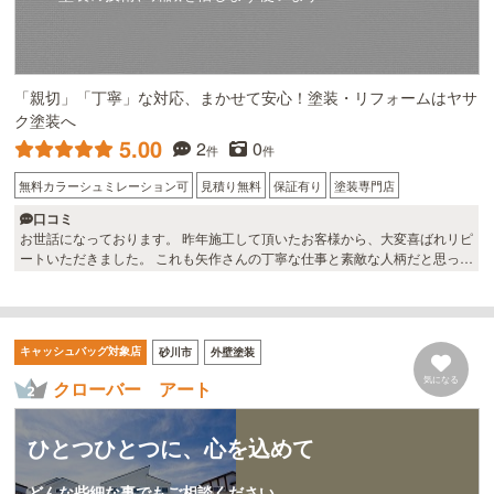
「親切」「丁寧」な対応、まかせて安心！塗装・リフォームはヤサ
ク塗装へ
5.00
2
0
件
件
無料カラーシュミレーション可
見積り無料
保証有り
塗装専門店
口コミ
お世話になっております。 昨年施工して頂いたお客様から、大変喜ばれリピ
ートいただきました。 これも矢作さんの丁寧な仕事と素敵な人柄だと思って
います。 本当にありがとうございました。 矢作さんが千葉ならパートナー
になって頂きたいのですが、北海道の方なので残念です。 また、こちらに来
る用事がありましたら是非案件をお願いしたいです。 今後とも宜しくお願い
致します。
キャッシュバッグ対象店
砂川市
外壁塗装
気になる
クローバー アート
ひとつひとつに、心を込めて
どんな些細な事でもご相談ください。