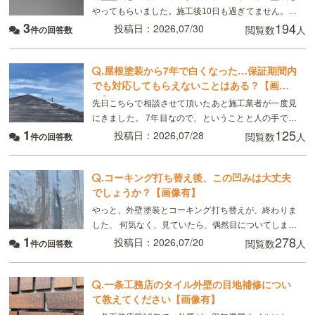
やってもらいました。施工後10日も過ぎてません。こ
3
194
れは普通ですか？
投稿日：2026,07/30
閲覧数
人
件の回答数
.
屋根塗装から7年で白くなった…保証期間内
でも対応してもらえないことはある？【画像
有】
先日こちらで相談させて頂いたあと施工業者が一度見
にきました。 7年目なので、ということと人の手で塗
1
125
るのでどうしてもムラはできる、板金部分はやはり経
投稿日：2026,07/28
閲覧数
人
件の回答数
年劣化と言われました ただ板金部分は錆びにくい素材
.
コーキング打ち替え後、この凹みは大丈夫
でしょうか？【画像有】
やっと、外壁塗装とコーキング打ち替えが、終わりま
した、 何気なく、見ていたら、偶然目についてしまっ
1
278
たのですが、 画像のように コーキングの端にマイナ
投稿日：2026,07/20
閲覧数
人
件の回答数
スドライバーで突いたように、凹んでいる所があり
.
一条工務店のタイル外壁の目地補修につい
て教えてください【画像有】