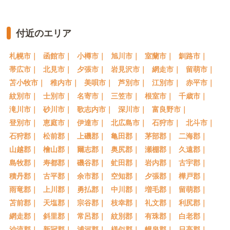
付近のエリア
札幌市｜
函館市｜
小樽市｜
旭川市｜
室蘭市｜
釧路市｜
帯広市｜
北見市｜
夕張市｜
岩見沢市｜
網走市｜
留萌市｜
苫小牧市｜
稚内市｜
美唄市｜
芦別市｜
江別市｜
赤平市｜
紋別市｜
士別市｜
名寄市｜
三笠市｜
根室市｜
千歳市｜
滝川市｜
砂川市｜
歌志内市｜
深川市｜
富良野市｜
登別市｜
恵庭市｜
伊達市｜
北広島市｜
石狩市｜
北斗市｜
石狩郡｜
松前郡｜
上磯郡｜
亀田郡｜
茅部郡｜
二海郡｜
山越郡｜
檜山郡｜
爾志郡｜
奥尻郡｜
瀬棚郡｜
久遠郡｜
島牧郡｜
寿都郡｜
磯谷郡｜
虻田郡｜
岩内郡｜
古宇郡｜
積丹郡｜
古平郡｜
余市郡｜
空知郡｜
夕張郡｜
樺戸郡｜
雨竜郡｜
上川郡｜
勇払郡｜
中川郡｜
増毛郡｜
留萌郡｜
苫前郡｜
天塩郡｜
宗谷郡｜
枝幸郡｜
礼文郡｜
利尻郡｜
網走郡｜
斜里郡｜
常呂郡｜
紋別郡｜
有珠郡｜
白老郡｜
沙流郡｜
新冠郡｜
浦河郡｜
様似郡｜
幌泉郡｜
日高郡｜