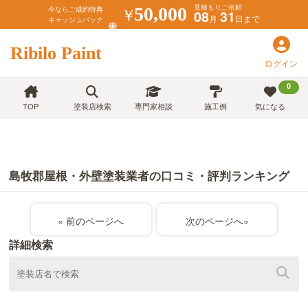
見積もりご依頼
￥
50,000
今ならご成約特典
08
31
月
日まで
キャッシュバック
Ribilo Paint
ログイン
0
TOP
塗装店検索
専門家相談
施工例
気になる
島牧郡屋根・外壁塗装業者の口コミ・評判ランキング
«
»
詳細検索