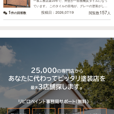
一条工務店築16年で、外壁が一部無機質タイルになっ
ています。 このタイルの目地が、グレーの塗装がして
1
157
あるのですが、かなり禿げてしまっていてるので補修
投稿日：2026,07/19
閲覧数
人
件の回答数
したいのですが、 タイルの目地を全てテープを貼っ