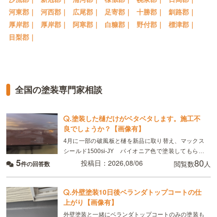
河東郡｜
河西郡｜
広尾郡｜
足寄郡｜
十勝郡｜
釧路郡｜
厚岸郡｜
厚岸郡｜
阿寒郡｜
白糠郡｜
野付郡｜
標津郡｜
目梨郡｜
全国の塗装専門家相談
.
塗装した樋だけがベタベタします。施工不
良でしょうか？【画像有】
4月に一部の破風板と樋を新品に取り替え、マックス
シールド1500si-JY パイオニア色で塗装してもらい
5
80
ました。 8月現在、樋がベタベタして小さい虫が張り
投稿日：2026,08/06
閲覧数
人
件の回答数
付いています。部分的ではなく全体です。破風板
.
外壁塗装10日後ベランダトップコートの仕
上がり【画像有】
外壁塗装と一緒にベランダトップコートのみの塗装も