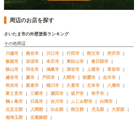
周辺のお店を探す
さいたま市の外壁塗装ランキング
その他周辺
川越市
｜
熊谷市
｜
川口市
｜
行田市
｜
秩父市
｜
所沢市
｜
飯能市
｜
加須市
｜
本庄市
｜
東松山市
｜
春日部市
｜
狭山市
｜
羽生市
｜
鴻巣市
｜
深谷市
｜
上尾市
｜
草加市
｜
越谷市
｜
蕨市
｜
戸田市
｜
入間市
｜
朝霞市
｜
志木市
｜
和光市
｜
新座市
｜
桶川市
｜
久喜市
｜
北本市
｜
八潮市
｜
富士見市
｜
三郷市
｜
蓮田市
｜
坂戸市
｜
幸手市
｜
鶴ヶ島市
｜
日高市
｜
吉川市
｜
ふじみ野市
｜
白岡市
｜
北足立郡
｜
入間郡
｜
比企郡
｜
秩父郡
｜
児玉郡
｜
大里郡
｜
南埼玉郡
｜
北葛飾郡
｜