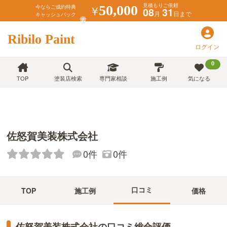
見積もりご依頼
￥
50,000
今ならご成約特典
08
31
月
日まで
キャッシュバック
Ribilo Paint
ログイン
0
TOP
塗装店検索
専門家相談
施工例
気になる
佐怒賀美装株式会社
0件
0件
口コミ
TOP
施工例
価格
佐怒賀美装株式会社の口コミ総合評価