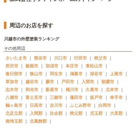
周辺のお店を探す
川越市の外壁塗装ランキング
その他周辺
さいたま市
｜
熊谷市
｜
川口市
｜
行田市
｜
秩父市
｜
所沢市
｜
飯能市
｜
加須市
｜
本庄市
｜
東松山市
｜
春日部市
｜
狭山市
｜
羽生市
｜
鴻巣市
｜
深谷市
｜
上尾市
｜
草加市
｜
越谷市
｜
蕨市
｜
戸田市
｜
入間市
｜
朝霞市
｜
志木市
｜
和光市
｜
新座市
｜
桶川市
｜
久喜市
｜
北本市
｜
八潮市
｜
富士見市
｜
三郷市
｜
蓮田市
｜
坂戸市
｜
幸手市
｜
鶴ヶ島市
｜
日高市
｜
吉川市
｜
ふじみ野市
｜
白岡市
｜
北足立郡
｜
入間郡
｜
比企郡
｜
秩父郡
｜
児玉郡
｜
大里郡
｜
南埼玉郡
｜
北葛飾郡
｜