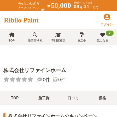
見積もりご依頼
￥
50,000
今ならご成約特典
08
31
月
日まで
キャッシュバック
Ribilo Paint
ログイン
0
TOP
塗装店検索
専門家相談
施工例
気になる
株式会社リファインホーム
0件
0件
TOP
施工例
口コミ
価格
株式会社リファインホームのキャンペーン