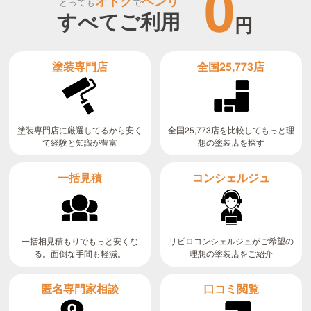
0
オトク
ベンリ
とっても
で
すべてご利用
円
全国25,773店
塗装専門店
全国25,773店を比較してもっと理
塗装専門店に厳選してるから安く
て経験と知識が豊富
想の塗装店を探す
コンシェルジュ
一括見積
リビロコンシェルジュがご希望の
一括相見積もりでもっと安くな
る。面倒な手間も軽減。
理想の塗装店をご紹介
匿名専門家相談
口コミ閲覧