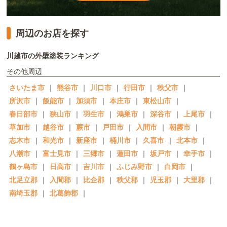
周辺のお店を探す
川越市の外壁塗装ランキング
その他周辺
さいたま市
｜
熊谷市
｜
川口市
｜
行田市
｜
秩父市
｜
所沢市
｜
飯能市
｜
加須市
｜
本庄市
｜
東松山市
｜
春日部市
｜
狭山市
｜
羽生市
｜
鴻巣市
｜
深谷市
｜
上尾市
｜
草加市
｜
越谷市
｜
蕨市
｜
戸田市
｜
入間市
｜
朝霞市
｜
志木市
｜
和光市
｜
新座市
｜
桶川市
｜
久喜市
｜
北本市
｜
八潮市
｜
富士見市
｜
三郷市
｜
蓮田市
｜
坂戸市
｜
幸手市
｜
鶴ヶ島市
｜
日高市
｜
吉川市
｜
ふじみ野市
｜
白岡市
｜
北足立郡
｜
入間郡
｜
比企郡
｜
秩父郡
｜
児玉郡
｜
大里郡
｜
南埼玉郡
｜
北葛飾郡
｜