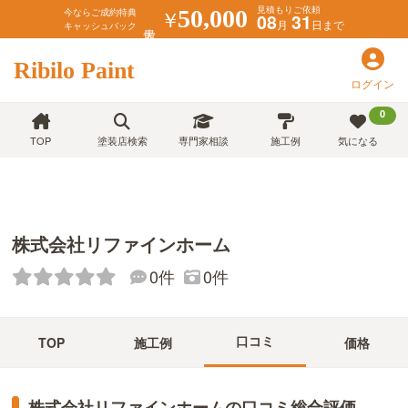
見積もりご依頼
￥
50,000
今ならご成約特典
08
31
月
日まで
キャッシュバック
Ribilo Paint
ログイン
0
TOP
塗装店検索
専門家相談
施工例
気になる
株式会社リファインホーム
0件
0件
口コミ
TOP
施工例
価格
株式会社リファインホームの口コミ総合評価