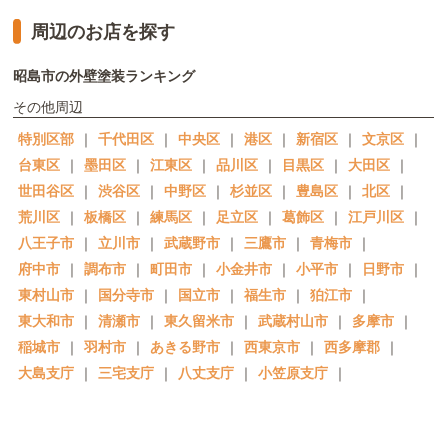
周辺のお店を探す
昭島市の外壁塗装ランキング
その他周辺
特別区部
｜
千代田区
｜
中央区
｜
港区
｜
新宿区
｜
文京区
｜
台東区
｜
墨田区
｜
江東区
｜
品川区
｜
目黒区
｜
大田区
｜
世田谷区
｜
渋谷区
｜
中野区
｜
杉並区
｜
豊島区
｜
北区
｜
荒川区
｜
板橋区
｜
練馬区
｜
足立区
｜
葛飾区
｜
江戸川区
｜
八王子市
｜
立川市
｜
武蔵野市
｜
三鷹市
｜
青梅市
｜
府中市
｜
調布市
｜
町田市
｜
小金井市
｜
小平市
｜
日野市
｜
東村山市
｜
国分寺市
｜
国立市
｜
福生市
｜
狛江市
｜
東大和市
｜
清瀬市
｜
東久留米市
｜
武蔵村山市
｜
多摩市
｜
稲城市
｜
羽村市
｜
あきる野市
｜
西東京市
｜
西多摩郡
｜
大島支庁
｜
三宅支庁
｜
八丈支庁
｜
小笠原支庁
｜