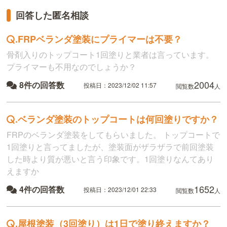
回答した匿名相談
.
FRPベランダ塗装にプライマーは不要？
骨剤入りのトップコート1回塗りと業者は言っています。
プライマーも不用なのでしょうか？
2004
8件の回答数
投稿日：2023/12/02 11:57
閲覧数
人
.
ベランダ塗装のトップコートは何回塗りですか？
FRPのベランダ塗装をしてもらいました。 トップコートで
1回塗りと言ってましたが、塗装面がザラザラで前回塗装
した時より質が悪いと言う印象です。1回塗りなんてあり
えますか
1652
4件の回答数
投稿日：2023/12/01 22:33
閲覧数
人
.
屋根塗装（3回塗り）は1日で塗り終えますか？