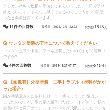
ラジカル塗料で屋根を塗装してもらいました。 1日で塗り
終えています。そんなに早くできるのでしょうか？3回塗
ったと業者は言っています。
1613
11件の回答数
投稿日：2023/12/01 22:22
閲覧数
人
.
ウレタン塗装の下地について教えてください
ウレタン塗装の下地にフッ素塗装したいのですが問題無い
ですか?
2156
4件の回答数
投稿日：2023/11/27 07:57
閲覧数
人
.
【画像有】外壁塗装 工事トラブル（塗料がかか
った場合）
隣が塗装屋さんに依頼しローラー塗りしました!隣はシート
してたのですが、隣の家の勝手口だけシートが無く、私の
黒色の車と雨戸サーシに白いペンキが飛散しました!ペンキ