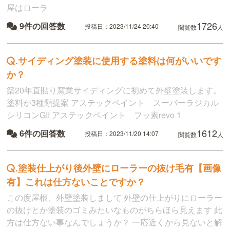
屋はローラ
1726
9件の回答数
投稿日：2023/11/24 20:40
閲覧数
人
.
サイディング塗装に使用する塗料は何がいいです
か？
築20年直貼り窯業サイディングに初めて外壁塗装します。
塗料が3種類提案 アステックペイント スーパーラジカル
シリコンGII アステックペイント フッ素revo 1
1612
6件の回答数
投稿日：2023/11/20 14:07
閲覧数
人
.
塗装仕上がり後外壁にローラーの抜け毛有【画像
有】これは仕方ないことですか？
この度屋根、外壁塗装しまして 外壁の仕上がりにローラー
の抜けとか塗装のゴミみたいなものがちらほら見えます 此
方は仕方ない事なんでしょうか？ 一応近くから見ないと解