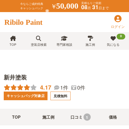
見積もりご依頼
￥
50,000
今ならご成約特典
08
31
月
日まで
キャッシュバック
Ribilo Paint
ログイン
0
TOP
塗装店検索
専門家相談
施工例
気になる
新井塗装
4.17
1件
0件
キャッシュバッグ対象店
見積無料
TOP
施工例
口コミ
価格
1