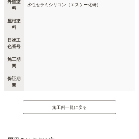
外壁塗
水性セラミシリコン（エスケー化研）
料
屋根塗
料
日塗工
色番号
施工期
間
保証期
間
施工例一覧に戻る