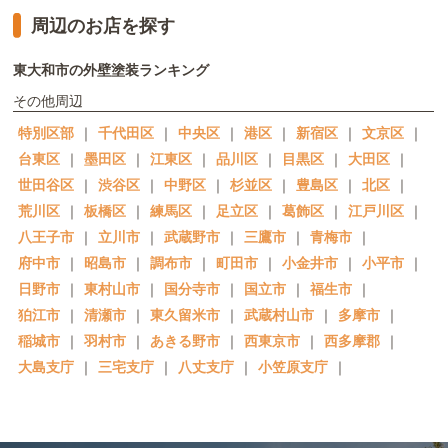
周辺のお店を探す
東大和市の外壁塗装ランキング
その他周辺
特別区部
｜
千代田区
｜
中央区
｜
港区
｜
新宿区
｜
文京区
｜
台東区
｜
墨田区
｜
江東区
｜
品川区
｜
目黒区
｜
大田区
｜
世田谷区
｜
渋谷区
｜
中野区
｜
杉並区
｜
豊島区
｜
北区
｜
荒川区
｜
板橋区
｜
練馬区
｜
足立区
｜
葛飾区
｜
江戸川区
｜
八王子市
｜
立川市
｜
武蔵野市
｜
三鷹市
｜
青梅市
｜
府中市
｜
昭島市
｜
調布市
｜
町田市
｜
小金井市
｜
小平市
｜
日野市
｜
東村山市
｜
国分寺市
｜
国立市
｜
福生市
｜
狛江市
｜
清瀬市
｜
東久留米市
｜
武蔵村山市
｜
多摩市
｜
稲城市
｜
羽村市
｜
あきる野市
｜
西東京市
｜
西多摩郡
｜
大島支庁
｜
三宅支庁
｜
八丈支庁
｜
小笠原支庁
｜