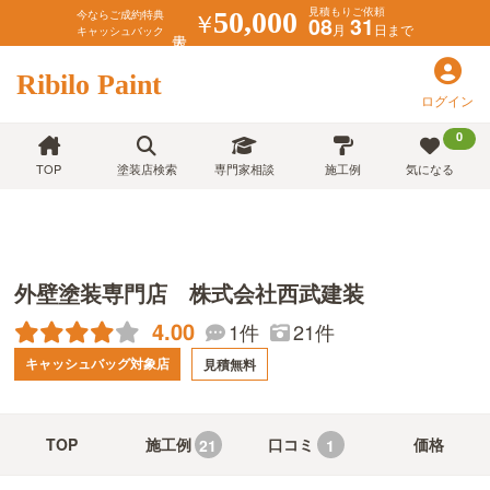
見積もりご依頼
￥
50,000
今ならご成約特典
08
31
月
日まで
キャッシュバック
Ribilo Paint
ログイン
0
TOP
塗装店検索
専門家相談
施工例
気になる
外壁塗装専門店 株式会社西武建装
4.00
21件
1件
キャッシュバッグ対象店
見積無料
TOP
施工例
口コミ
価格
21
1