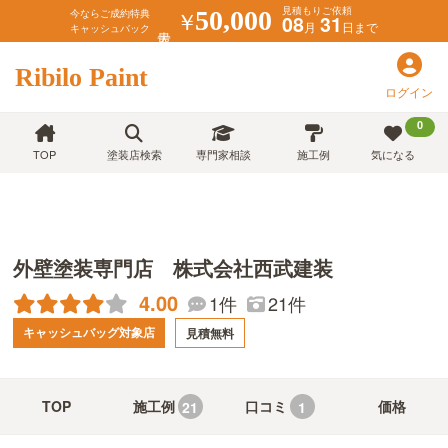
見積もりご依頼
￥
50,000
今ならご成約特典
08
31
月
日まで
キャッシュバック
Ribilo Paint
ログイン
0
TOP
塗装店検索
専門家相談
施工例
気になる
外壁塗装専門店 株式会社西武建装
4.00
21件
1件
キャッシュバッグ対象店
見積無料
TOP
施工例
口コミ
価格
21
1