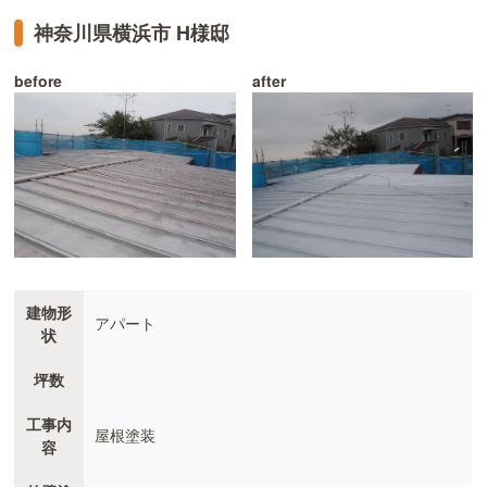
神奈川県横浜市 H様邸
before
after
建物形
アパート
状
坪数
工事内
屋根塗装
容