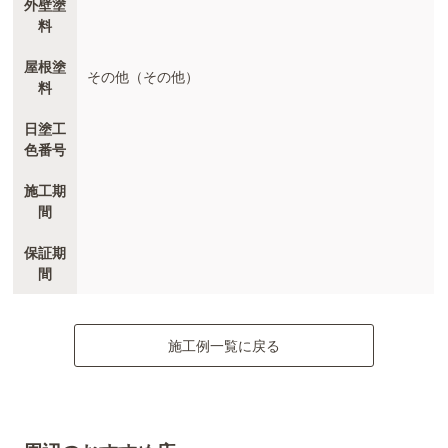
外壁塗
料
屋根塗
その他（その他）
料
日塗工
色番号
施工期
間
保証期
間
施工例一覧に戻る