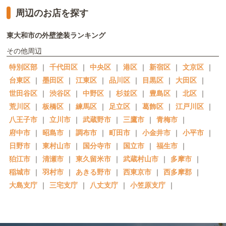
周辺のお店を探す
東大和市の外壁塗装ランキング
その他周辺
特別区部
｜
千代田区
｜
中央区
｜
港区
｜
新宿区
｜
文京区
｜
台東区
｜
墨田区
｜
江東区
｜
品川区
｜
目黒区
｜
大田区
｜
世田谷区
｜
渋谷区
｜
中野区
｜
杉並区
｜
豊島区
｜
北区
｜
荒川区
｜
板橋区
｜
練馬区
｜
足立区
｜
葛飾区
｜
江戸川区
｜
八王子市
｜
立川市
｜
武蔵野市
｜
三鷹市
｜
青梅市
｜
府中市
｜
昭島市
｜
調布市
｜
町田市
｜
小金井市
｜
小平市
｜
日野市
｜
東村山市
｜
国分寺市
｜
国立市
｜
福生市
｜
狛江市
｜
清瀬市
｜
東久留米市
｜
武蔵村山市
｜
多摩市
｜
稲城市
｜
羽村市
｜
あきる野市
｜
西東京市
｜
西多摩郡
｜
大島支庁
｜
三宅支庁
｜
八丈支庁
｜
小笠原支庁
｜