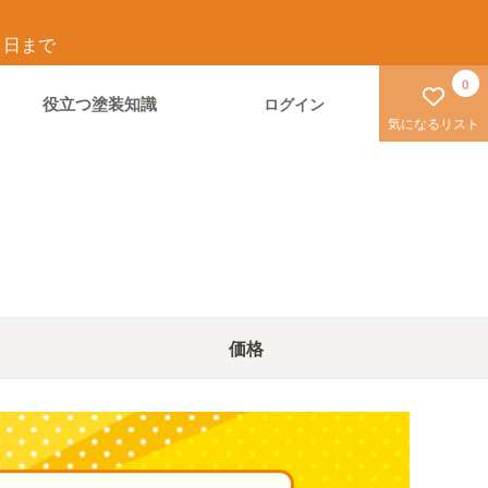
1
日まで
0
役立つ塗装知識
ログイン
気になるリスト
価格