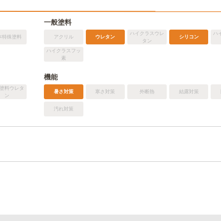
一般塗料
ハイクラスウレ
ハ
本特殊塗料
アクリル
ウレタン
シリコン
タン
ハイクラスフッ
素
機能
塗料ウレタ
暑さ対策
寒さ対策
外断熱
結露対策
ン
汚れ対策