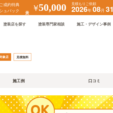
見積もりご依頼
ご成約特典
￥
50,000
2026
08
3
年
月
シュバック
塗装店を探す
塗装専門家相談
施工・デザイン事例
対象店
見積無料
施工例
口コミ