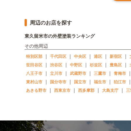
周辺のお店を探す
東久留米市の外壁塗装ランキング
その他周辺
｜
｜
｜
｜
｜
特別区部
千代田区
中央区
港区
新宿区
｜
｜
｜
｜
｜
世田谷区
渋谷区
中野区
杉並区
豊島区
｜
｜
｜
｜
八王子市
立川市
武蔵野市
三鷹市
青梅市
｜
｜
｜
｜
東村山市
国分寺市
国立市
福生市
狛江市
｜
｜
｜
｜
あきる野市
西東京市
西多摩郡
大島支庁
三