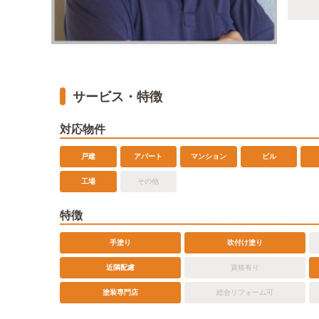
サービス・特徴
対応物件
戸建
アパート
マンション
ビル
工場
その他
特徴
手塗り
吹付け塗り
近隣配慮
資格有り
塗装専門店
総合リフォーム可