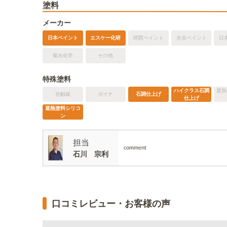
塗料
メーカー
日本ペイント
エスケー化研
関西ペイント
水谷ペイント
日
菊水化学
その他
特殊塗料
ハイクラス石調
遮熱
光触媒
ガイナ
石調仕上げ
仕上げ
遮熱塗料シリコ
ン
担当
comment
石川 宗利
口コミレビュー・お客様の声