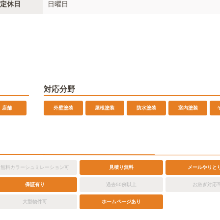
定休日
日曜日
対応分野
店舗
外壁塗装
屋根塗装
防水塗装
室内塗装
無料カラーシュミレーション可
見積り無料
メールやりと
保証有り
過去50例以上
お急ぎ対応
ホームページあり
大型物件可