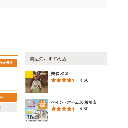
周辺のおすすめ店
その他塗装
美装 柳屋
4.50
り可
ペイントホームズ 板橋店
4.60
可