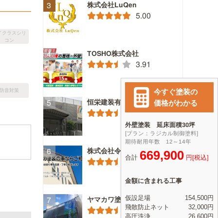
株式会社LuQen
5.00
イクラスシリ
コン
TOSHO株式会社
3.91
防音対策
恒栄建装有限会社
3.72
株式会社令和美装社
3.75
ヤマカワ塗装
3.56