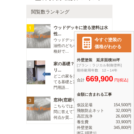
閲覧数ランキング
ウッドデッキに塗る塗料は水
性...
ウッドデッキに塗る塗料は水性、
油性のどちらがいいですか？ 不
格好で...
家の基礎？地面近くのコンク
リ...
どこの家を見ても、 地面に接し
てる基礎と言う部分ですか？（専
門用語...
窓枠(窓廻り)のコーキング打...
こちらでは、直接塗装店さんが質
問に答えて下さるということで、
何点か質...