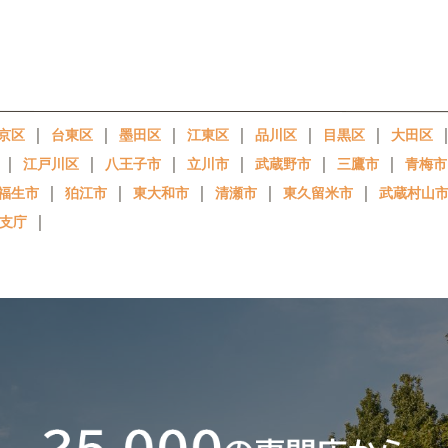
｜
｜
｜
｜
｜
｜
京区
台東区
墨田区
江東区
品川区
目黒区
大田区
｜
｜
｜
｜
｜
｜
江戸川区
八王子市
立川市
武蔵野市
三鷹市
青梅市
｜
｜
｜
｜
｜
福生市
狛江市
東大和市
清瀬市
東久留米市
武蔵村山
｜
支庁