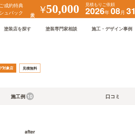
見積もりご依頼
ご成約特典
￥
50,000
2026
08
3
年
月
シュバック
塗装店を探す
塗装専門家相談
施工・デザイン事例
グ対象店
見積無料
施工例
口コミ
10
after