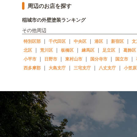
周辺のお店を探す
稲城市の外壁塗装ランキング
その他周辺
｜
｜
｜
｜
｜
特別区部
千代田区
中央区
港区
新宿区
文
｜
｜
｜
｜
｜
北区
荒川区
板橋区
練馬区
足立区
葛飾区
｜
｜
｜
｜
｜
小平市
日野市
東村山市
国分寺市
国立市
｜
｜
｜
｜
西多摩郡
大島支庁
三宅支庁
八丈支庁
小笠原