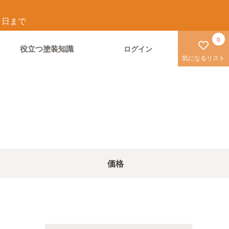
1
日まで
0
役立つ塗装知識
ログイン
気になるリスト
価格