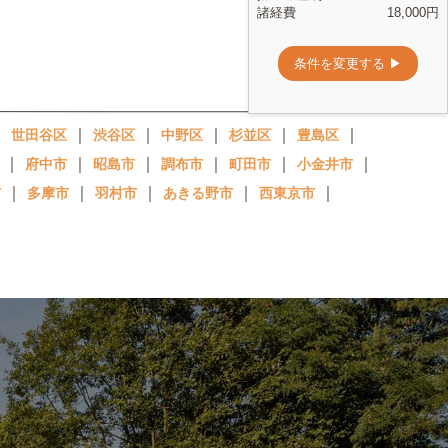
｜
｜
｜
｜
｜
｜
世田谷区
渋谷区
中野区
杉並区
豊島区
｜
｜
｜
｜
｜
｜
府中市
昭島市
調布市
町田市
小金井市
｜
｜
｜
｜
｜
市
多摩市
羽村市
あきる野市
西東京市