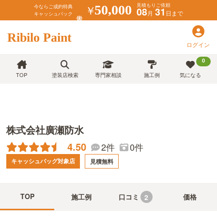
見積もりご依頼
￥
50,000
今ならご成約特典
08
31
月
日まで
キャッシュバック
Ribilo Paint
ログイン
0
TOP
塗装店検索
専門家相談
施工例
気になる
株式会社廣瀬防水
4.50
2件
0件
キャッシュバッグ対象店
見積無料
TOP
施工例
口コミ
価格
2