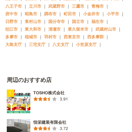
八王子市
｜
立川市
｜
武蔵野市
｜
三鷹市
｜
青梅市
｜
府中市
｜
昭島市
｜
調布市
｜
町田市
｜
小金井市
｜
小平市
｜
日野市
｜
東村山市
｜
国分寺市
｜
国立市
｜
福生市
｜
狛江市
｜
東大和市
｜
清瀬市
｜
東久留米市
｜
武蔵村山市
｜
多摩市
｜
稲城市
｜
羽村市
｜
西東京市
｜
西多摩郡
｜
大島支庁
｜
三宅支庁
｜
八丈支庁
｜
小笠原支庁
｜
周辺のおすすめ店
TOSHO株式会社
3.91
恒栄建装有限会社
3.72