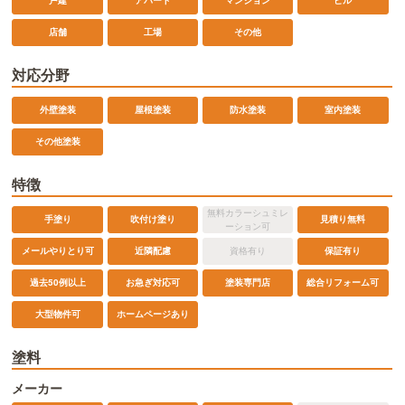
戸建
アパート
マンション
ビル
店舗
工場
その他
対応分野
外壁塗装
屋根塗装
防水塗装
室内塗装
その他塗装
特徴
無料カラーシュミレ
手塗り
吹付け塗り
見積り無料
ーション可
メールやりとり可
近隣配慮
資格有り
保証有り
過去50例以上
お急ぎ対応可
塗装専門店
総合リフォーム可
ホームページあり
大型物件可
塗料
メーカー