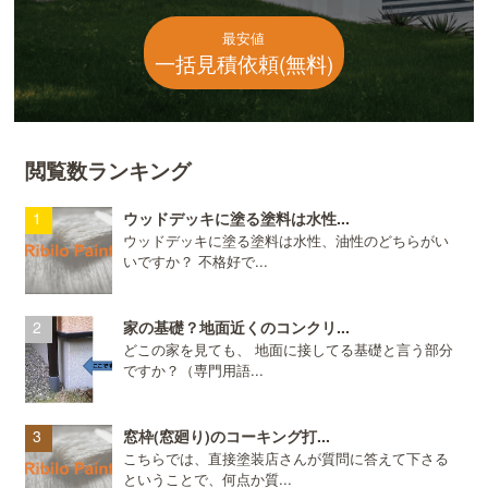
最安値
一括見積依頼(無料)
閲覧数ランキング
ウッドデッキに塗る塗料は水性...
ウッドデッキに塗る塗料は水性、油性のどちらがい
いですか？ 不格好で...
家の基礎？地面近くのコンクリ...
どこの家を見ても、 地面に接してる基礎と言う部分
ですか？（専門用語...
窓枠(窓廻り)のコーキング打...
こちらでは、直接塗装店さんが質問に答えて下さる
ということで、何点か質...