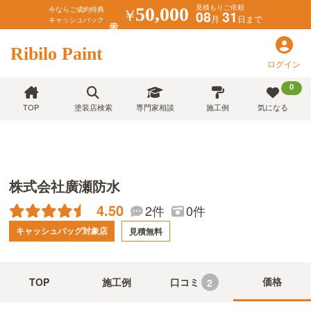
見積もりご依頼
￥
50,000
今ならご成約特典
08
31
月
日まで
キャッシュバック
Ribilo Paint
ログイン
0
TOP
塗装店検索
専門家相談
施工例
気になる
株式会社廣瀬防水
4.50
2件
0件
キャッシュバッグ対象店
見積無料
価格
TOP
施工例
口コミ
2