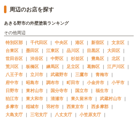
周辺のお店を探す
あきる野市の外壁塗装ランキング
その他周辺
特別区部
｜
千代田区
｜
中央区
｜
港区
｜
新宿区
｜
文京区
｜
台東区
｜
墨田区
｜
江東区
｜
品川区
｜
目黒区
｜
大田区
｜
世田谷区
｜
渋谷区
｜
中野区
｜
杉並区
｜
豊島区
｜
北区
｜
荒川区
｜
板橋区
｜
練馬区
｜
足立区
｜
葛飾区
｜
江戸川区
｜
八王子市
｜
立川市
｜
武蔵野市
｜
三鷹市
｜
青梅市
｜
府中市
｜
昭島市
｜
調布市
｜
町田市
｜
小金井市
｜
小平市
｜
日野市
｜
東村山市
｜
国分寺市
｜
国立市
｜
福生市
｜
狛江市
｜
東大和市
｜
清瀬市
｜
東久留米市
｜
武蔵村山市
｜
多摩市
｜
稲城市
｜
羽村市
｜
西東京市
｜
西多摩郡
｜
大島支庁
｜
三宅支庁
｜
八丈支庁
｜
小笠原支庁
｜