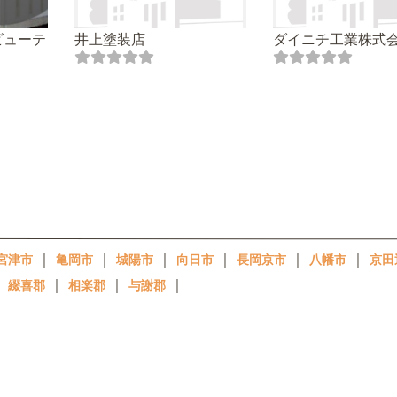
ビューテ
井上塗装店
ダイニチ工業株式
｜
｜
｜
｜
｜
｜
宮津市
亀岡市
城陽市
向日市
長岡京市
八幡市
京田
｜
｜
｜
｜
綴喜郡
相楽郡
与謝郡