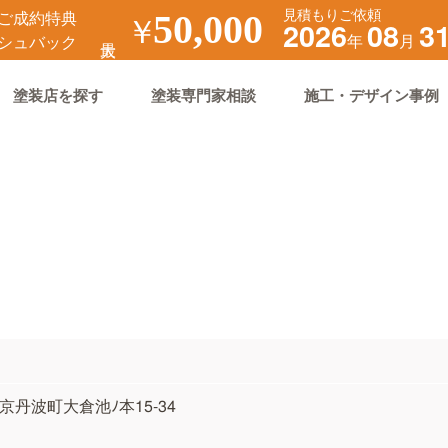
見積もりご依頼
ご成約特典
￥
50,000
2026
08
3
年
月
シュバック
塗装店を探す
塗装専門家相談
施工・デザイン事例
郡京丹波町大倉池ﾉ本15-34