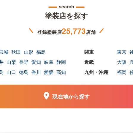
search
塗装店を探す
25,773
登録塗装店
店舗
宮城
秋田
山形
福島
東京
井
山梨
長野
愛知
岐阜
静岡
大阪
島
山口
徳島
香川
愛媛
高知
福岡
現在地から探す