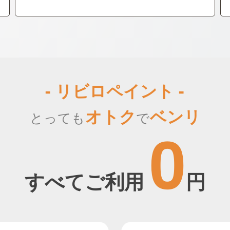
- リビロペイント -
オトク
ベンリ
とっても
で
0
すべてご利用
円