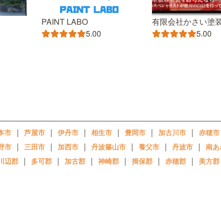
PAINT LABO
有限会社かさい塗
5.00
5.00
｜
｜
｜
｜
｜
｜
本市
芦屋市
伊丹市
相生市
豊岡市
加古川市
赤穂市
｜
｜
｜
｜
｜
｜
野市
三田市
加西市
丹波篠山市
養父市
丹波市
南あ
｜
｜
｜
｜
｜
｜
川辺郡
多可郡
加古郡
神崎郡
揖保郡
赤穂郡
美方郡