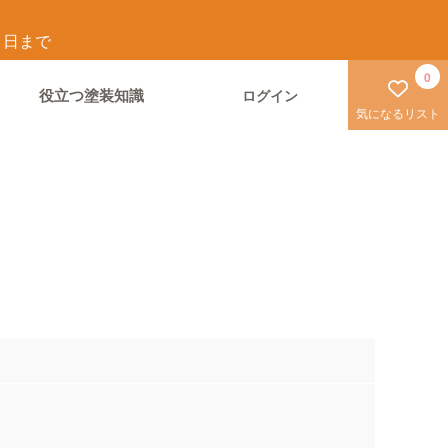
1
日まで
0
役立つ塗装知識
ログイン
気になるリスト