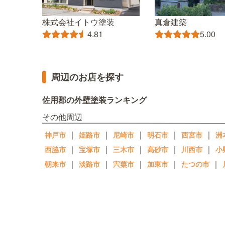
株式会社イトウ塗装
真倉建築
4.81
5.00
周辺のお店を探す
佐用郡の外壁塗装ランキング
その他周辺
｜
｜
｜
｜
｜
神戸市
姫路市
尼崎市
明石市
西宮市
洲
｜
｜
｜
｜
｜
西脇市
宝塚市
三木市
高砂市
川西市
小
｜
｜
｜
｜
｜
朝来市
淡路市
宍粟市
加東市
たつの市