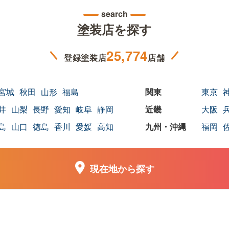
search
塗装店を探す
25,774
登録塗装店
店舗
宮城
秋田
山形
福島
東京
井
山梨
長野
愛知
岐阜
静岡
大阪
島
山口
徳島
香川
愛媛
高知
福岡
現在地から探す