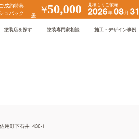
見積もりご依頼
ご成約特典
￥
50,000
2026
08
3
年
月
シュバック
塗装店を探す
塗装専門家相談
施工・デザイン事例
郡佐用町下石井1430-1