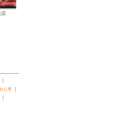
装店
｜
｜
わじ市
｜