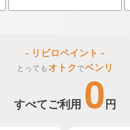
- リビロペイント -
オトク
ベンリ
とっても
で
0
すべてご利用
円