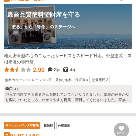
最高品質塗料で財産を守る
「塗る」から「守る」のステージへ
地元密着型の心のこもったサービスとスピード対応。外壁塗装・屋
根塗装の専門店。
2.90
3
4
件
件
無料カラーシュミレーション可
見積り無料
保証有り
塗装専門店
口コミ
地元で信頼できる業者さんを探していてたどりつきました。塗装の色をかな
り悩んでいたところ、わかりやすく提案、説明してくださいました。家族に
「ももええやろ」と言われながらも考えて考えて。仕上がりは…もちろん大
満足です！
キャッシュバッグ対象店
揖保郡
外壁塗装
気になる
PAINT LABO
7