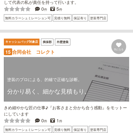
して代表の私が責任を持って行います。
0
5
件
件
無料カラーシュミレーション可
見積り無料
保証有り
塗装専門店
キャッシュバッグ対象店
揖保郡
外壁塗装
気になる
合同会社 コレクト
15
塗装のプロによる、的確で正確な診断。
分かり易く、細かな見積もり。
きめ細やかな匠の仕事♪『お客さまと分かち合う感動』をモットー
にしています
0
1
件
件
無料カラーシュミレーション可
見積り無料
保証有り
塗装専門店