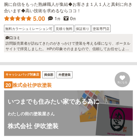
腕に自信をもった熟練職人が集結◆お客さま１人１人と真剣に向き
合います◆高い技術を求めるならココ！
5.00
1
0
件
件
無料カラーシュミレーション可
見積り無料
保証有り
塗装専門店
口コミ
訪問販売業者が訪ねてきたのがきっかけで塗装を考える様になり、ポータル
サイトで拝見しました。 HPの印象そのままなので、信頼してお任せしよう
と思いました。 とても良い仕上がりになり、家族全員、とても満足していま
す。 熱い中がんばってくれたのが印象に残っています
キャッシュバッグ対象店
揖保郡
外壁塗装
気になる
株式会社伊吹塗装
20
いつまでも住みたい家である為に
わたしの街の塗装屋さん
株式会社 伊吹塗装