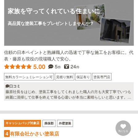
家族を守ってくれている住まいに
高品質な塗装工事をプレゼントしませんか？
信頼の日本ペイントと熟練職人の迅速で丁寧な施工をお客様に。代
表・藤原も現役の現場職人で安心。
5.00
5
24
件
件
無料カラーシュミレーション可
見積り無料
保証有り
塗装専門店
口コミ
藤原社長をはじめ、塗装工事をしてくれました職人の方も大変丁寧でいつも
綺麗に清掃して仕事を終えて帰る心遣いが本当に素晴らしいと思います。た
つの市の遠い所まで何度も足を運んでくれました。藤原ペイントさんに外壁
塗装をお任せする事で、ものすごく安心して完成を待つ事が出来ました。細
かな変更や不安要素を丁寧で分かりやすい説明。施工中にも関わらず不安要
素だった事を1つ１つ手を止め教えてくださり、本当に感謝でいっぱいで
キャッシュバッグ対象店
揖保郡
外壁塗装
す。 ありがとう御座いました！
気になる
有限会社かさい塗装店
4