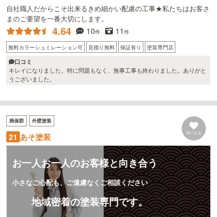
自社職人だからこそ出来るきめ細かい配慮の工事★私たちはお客さ
まのご要望を一番大切にします。
4.64
10
11
件
件
無料カラーシュミレーション可
見積り無料
保証有り
塗装専門店
口コミ
キレイになりました。特に問題もなく、無事工事も終わりました。ありがと
うございました。
揖保郡
外壁塗装
気になる
21
あそ塗装
お一人お一人のお客様と向き合う
小さなご心配も、ご遠慮なくご相談ください
地域密着の塗装専門です。