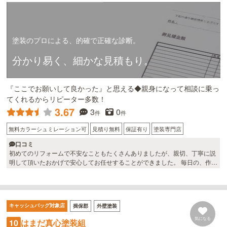
塗装のプロによる、的確で正確な診断。
分かり易く、細かな見積もり。
『ここでお願いして良かった』と思える◆親身になって相談に乗っ
てくれるからリピーター多数！
3.67
3
0
件
件
無料カラーシュミレーション可
見積り無料
保証有り
塗装専門店
口コミ
初めてのリフォームで不安なこともたくさんありましたが、親切、丁寧に説
明して頂いたおかげで安心してお任せすることができました。 毎日の、作業
工程もLINEで写真つきで送って下さり、工事の進み具合もよくわかりまし
た。 施工後の仕上がりも思っていた以上にきれいにして頂き大満足です。
何より心強かったのは、施工後の、本当のお付き合いはこれからだと思って
います。と言って頂いたことです。 アフターフォローもばっちりで、今後も
キャッシュバッグ対象店
揖保郡
外壁塗装
色々ご相談できそうで安心しております。 キシシタ塗装さんにお願いして良
かったと思います。
気になる
はまだ真心塗装組
10