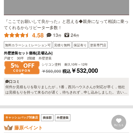
『ここでお願いして良かった』と思える◆親身になって相談に乗っ
てくれるからリピーター多数！
4.58
13
24
件
件
無料カラーシュミレーション可
見積り無料
保証有り
塗装専門店
外壁塗装セット価格[足場込み]
戸建て 30坪 2階建 外壁塗装
シリコン塗料 耐久10年～12年
￥532,000
￥560,000
税込
口コミ
何件か見積もりを取りましたが，1番，西川ハウスさんが対応が早く，他社
は見積もりを持って来るのが遅く，待ちきれず，申し込みしました。 古いエ
アコンも撤去してくれたり，散水栓のカランも交換してくれたり、 なんでも
気持ちよく，対応してくれました。 本当に，感謝しかありません。 社長さ
んの，田舎の方言がとても癒されました。 ありがとうございます。
キャッシュバッグ対象店
揖保郡
外壁塗装
気になる
藤原ペイント