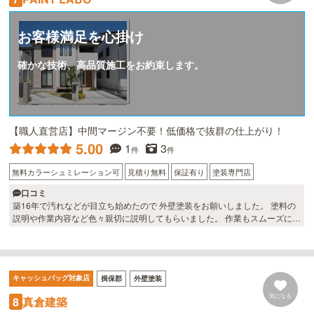
お客様満足を心掛け
確かな技術、高品質施工をお約束します。
【職人直営店】中間マージン不要！低価格で抜群の仕上がり！
5.00
1
3
件
件
無料カラーシュミレーション可
見積り無料
保証有り
塗装専門店
口コミ
築16年で汚れなどが目立ち始めたので 外壁塗装をお願いしました。 塗料の
説明や作業内容など色々親切に説明してもらいました。 作業もスムーズに終
わってとても綺麗なり満足してます。
キャッシュバッグ対象店
揖保郡
外壁塗装
気になる
真倉建築
8