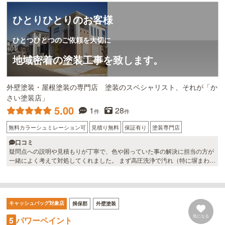
ひとりひとりのお客様
ひとつひとつのご依頼を大切に
地域密着の塗装工事を致します。
外壁塗装・屋根塗装の専門店 塗装のスペシャリスト、それが「か
さい塗装店」
5.00
1
28
件
件
無料カラーシュミレーション可
見積り無料
保証有り
塗装専門店
口コミ
疑問点への説明や見積もりが丁寧で、色や困っていた事の解決に担当の方が
一緒によく考えて対処してくれました。 まず高圧洗浄で汚れ（特に塀まわ
り）を除去し、外壁は３層の塗装できれいに仕上げていただきました。 ご近
所への挨拶など配慮もしていただけました。 自信を持って、周りにお勧め出
来るペンキ屋さんです。
キャッシュバッグ対象店
揖保郡
外壁塗装
気になる
パワーペイント
5