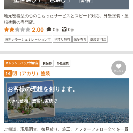
地元密着型の心のこもったサービスとスピード対応。外壁塗装・屋
根塗装の専門店。
2.00
0
0
件
件
無料カラーシュミレーション可
見積り無料
保証有り
塗装専門店
キャッシュバッグ対象店
揖保郡
外壁塗装
気になる
明（アカリ）塗装
14
お客様の理想を創ります。
大きな信頼、豊富な実績で
ご相談、現場調査、御見積り、施工、アフターフォロー全てを一貫