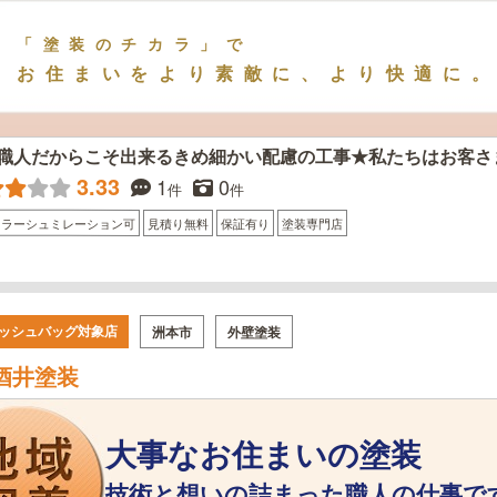
「塗装のチカラ」で
お住まいをより素敵に、より快適に
職人だからこそ出来るきめ細かい配慮の工事★私たちはお客さ
3.33
1
0
件
件
カラーシュミレーション可
見積り無料
保証有り
塗装専門店
ッシュバッグ対象店
洲本市
外壁塗装
酒井塗装
大事なお住まいの塗装
技術と想いの詰まった職人の仕事で