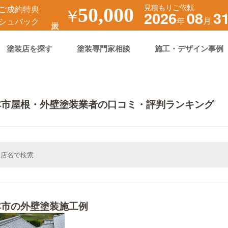
見積もりご依頼
ご成約特典
￥
50,000
2026
08
3
年
月
シュバック
塗装店を探す
塗装専門家相談
施工・デザイン事例
本市屋根・外壁塗装業者の口コミ・評判ランキング
本市の外壁塗装施工例