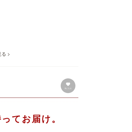
る >
気になる
持ってお届け。