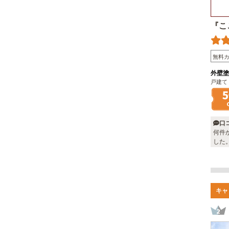
『こ
無料
外壁塗
戸建て
口
何件
した
感謝
キャ