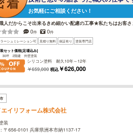
お気軽にご相談ください！
職人だからこそ出来るきめ細かい配慮の工事★私たちはお客さ
0
0
件
件
カラーシュミレーション可
見積り無料
保証有り
塗装専門店
装セット価格[足場込み]
 30坪 2階建 外壁塗装
シリコン塗料 耐久10年～12年
￥626,000
￥659,000
税込
市
イエイリフォーム株式会社
塗装
〒656-0101 兵庫県洲本市納1137-17