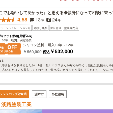
こでお願いして良かった』と思える◆親身になって相談に乗っ
4.58
13
24
件
件
カラーシュミレーション可
見積り無料
保証有り
塗装専門店
装セット価格[足場込み]
 30坪 2階建 外壁塗装
シリコン塗料 耐久10年～12年
￥532,000
￥560,000
税込
コミ
か見積もりを取りましたが，1番，西川ハウスさんが対応が早く，他社は見積もりを
。 古いエアコンも撤去してくれたり，散水栓のカランも交換してくれたり、 なんで
しかありません。 社長さんの，田舎の方言がとても癒されました。 ありがとうござ
ッシュバッグ対象店
洲本市
外壁塗装
淡路塗装工業