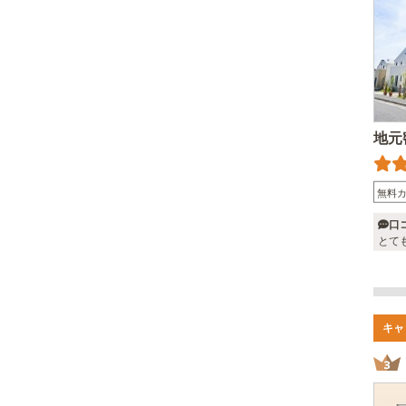
地元
無料
口
とて
キャ