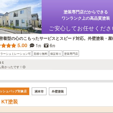
塗装専門店だからできる
ワンランク上の高品質塗装
ご安心してお任せくださ
密着型の心のこもったサービスとスピード対応。外壁塗装・屋
5.00
1
6
件
件
カラーシュミレーション可
見積り無料
保証有り
塗装専門店
コミ
も良かったです！😊
ッシュバッグ対象店
洲本市
外壁塗装
KT塗装