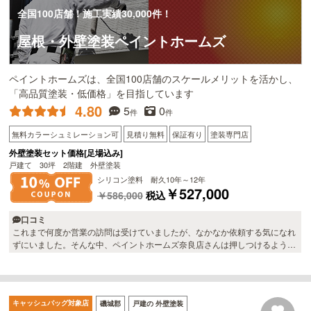
全国100店舗！施工実績30,000件！
屋根・外壁塗装ペイントホームズ
ペイントホームズは、全国100店舗のスケールメリットを活かし、
「高品質塗装・低価格」を目指しています
4.80
5
0
件
件
無料カラーシュミレーション可
見積り無料
保証有り
塗装専門店
外壁塗装セット価格[足場込み]
戸建て 30坪 2階建 外壁塗装
シリコン塗料 耐久10年～12年
￥527,000
￥586,000
税込
口コミ
これまで何度か営業の訪問は受けていましたが、なかなか依頼する気になれ
ずにいました。そんな中、ペイントホームズ奈良店さんは押しつけるような
営業がなく、こちらのペースに合わせて相談に乗ってくれたのが好印象でし
た。塗料の違いや耐久性、費用のバランスについてもきちんと説明してくれ
たので、納得して契約できました。工事中も大きな問題はなく、予定してい
た内容どおりに進めてもらえました。完成後の家は見違えるようにきれいに
キャッシュバッグ対象店
磯城郡
戸建の 外壁塗装
なり、特に外壁のツヤ感には満足しています。価格と仕上がりのバランスを