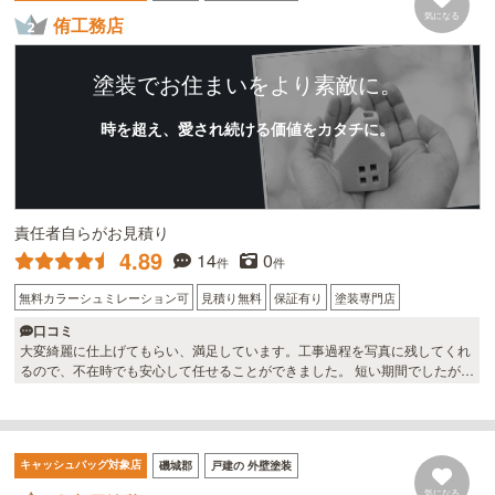
考えても、お願いしてよかったと思います。
気になる
侑工務店
塗装でお住まいをより素敵に。
時を超え、愛され続ける価値をカタチに。
責任者自らがお見積り
4.89
14
0
件
件
無料カラーシュミレーション可
見積り無料
保証有り
塗装専門店
口コミ
大変綺麗に仕上げてもらい、満足しています。工事過程を写真に残してくれ
るので、不在時でも安心して任せることができました。 短い期間でしたが、
本当にありがとうございました。最初営業に来られた代表の人柄も好印象
で、また何かありましたら侑工務店にお願いしたいと思います。
キャッシュバッグ対象店
磯城郡
戸建の 外壁塗装
気になる