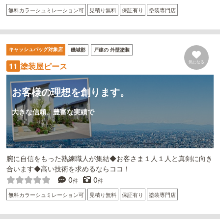
無料カラーシュミレーション可
見積り無料
保証有り
塗装専門店
キャッシュバッグ対象店
磯城郡
戸建の 外壁塗装
気になる
塗装屋ピース
11
お客様の理想を創ります。
大きな信頼、豊富な実績で
腕に自信をもった熟練職人が集結◆お客さま１人１人と真剣に向き
合います◆高い技術を求めるならココ！
0
0
件
件
無料カラーシュミレーション可
見積り無料
保証有り
塗装専門店