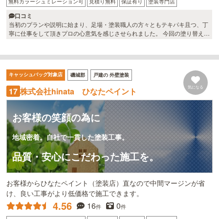
無料カラーシュミレーション可
見積り無料
保証有り
塗装専門店
口コミ
当初のプランや説明に始まり、足場・塗装職人の方々ともテキパキ且つ、丁
寧に仕事をして頂きプロの心意気を感じさせられました。 今回の塗り替えで
も、私たち家族が気付かないような細かいことまで見つけて教えてくれるの
で、安心してお任せできました。 今回は色々お世話になりありがとうござい
ました。
キャッシュバッグ対象店
磯城郡
戸建の 外壁塗装
気になる
株式会社hinata ひなたペイント
17
お客様の笑顔の為に
地域密着。自社で一貫した塗装工事。
品質・安心にこだわった施工を。
お客様からひなたペイント（塗装店）直なので中間マージンが省
け、良い工事がより低価格で施工できます。
4.56
16
0
件
件