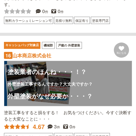
す。
0
0
件
件
無料カラーシュミレーション可
見積り無料
保証有り
塗装専門店
キャッシュバッグ対象店
磯城郡
戸建の 外壁塗装
気になる
山本商店株式会社
16
塗装業者のほんね・・・！？
外壁塗装工事するんですか？大丈夫ですか？
外壁塗装がなぜ必要か・・・？
塗装工事をすると損をする！ お気をつけください。今すぐ決断す
ると大変なことに・・・
4.67
3
0
件
件