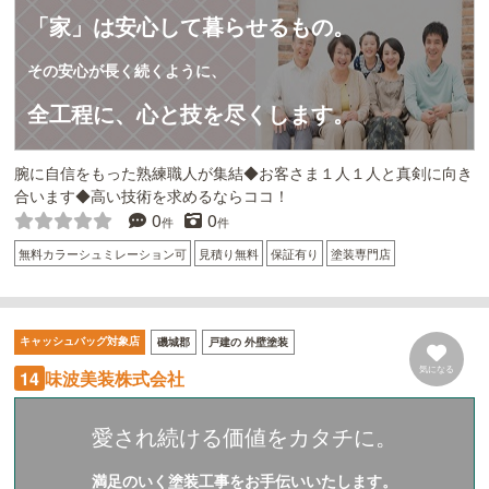
「家」は安心して暮らせるもの。
その安心が長く続くように、
全工程に、心と技を尽くします。
腕に自信をもった熟練職人が集結◆お客さま１人１人と真剣に向き
合います◆高い技術を求めるならココ！
0
0
件
件
無料カラーシュミレーション可
見積り無料
保証有り
塗装専門店
キャッシュバッグ対象店
磯城郡
戸建の 外壁塗装
気になる
味波美装株式会社
14
愛され続ける価値をカタチに。
満足のいく塗装工事をお手伝いいたします。