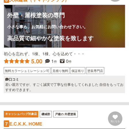
外壁・屋根塗装の専門
小さな事も、お気軽にお問い合わせ下さい。
高品質で細やかな塗装を致します
初心を忘れず、1棟、1棟、心を込めて・・・
5.00
1
0
件
件
無料カラーシュミレーション可
見積り無料
保証有り
塗装専門店
口コミ
若い親方ですが、すごく誠実で丁寧な仕事をしてくれました 自信をもってお
すすめできます。
キャッシュバッグ対象店
磯城郡
戸建の 外壁塗装
気になる
E.C.K.K. HOME
7