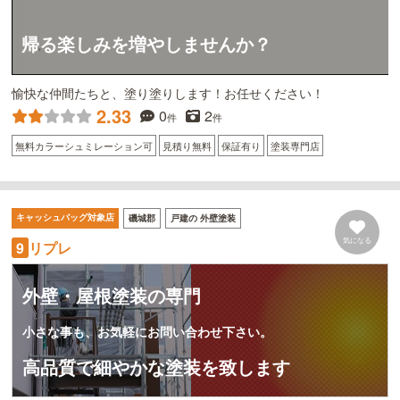
帰る楽しみを増やしませんか？
愉快な仲間たちと、塗り塗りします！お任せください！
2.33
0
2
件
件
無料カラーシュミレーション可
見積り無料
保証有り
塗装専門店
キャッシュバッグ対象店
磯城郡
戸建の 外壁塗装
気になる
リプレ
9
外壁・屋根塗装の専門
小さな事も、お気軽にお問い合わせ下さい。
高品質で細やかな塗装を致します