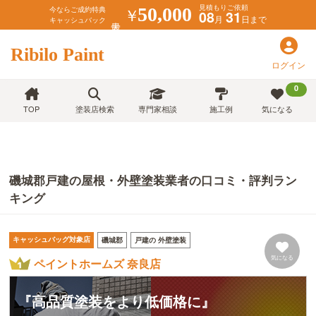
見積もりご依頼
￥
50,000
今ならご成約特典
08
31
月
日まで
キャッシュバック
Ribilo Paint
ログイン
0
TOP
塗装店検索
専門家相談
施工例
気になる
磯城郡戸建の屋根・外壁塗装業者の口コミ・評判ラン
キング
キャッシュバッグ対象店
磯城郡
戸建の 外壁塗装
気になる
ペイントホームズ 奈良店
『高品質塗装をより低価格に』