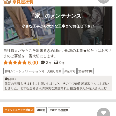
奈良屋塗装
「家」のメンテナンス。
小さな工事から大きな工事までお任せ下さい
自社職人だからこそ出来るきめ細かい配慮の工事★私たちはお客さ
まのご要望を一番大切にします。
5.00
2
0
件
件
無料カラーシュミレーション可
見積り無料
保証有り
塗装専門店
口コミ
塗装の見積もりは3社にお願いしました。その中で奈良屋塗装さんにお願い
しました。まず担当者さんの誠実な態度それと担当者さんが職人さんとゆう
ことで塗料の細かい説明、施工方法素人の私が理解できるぐらいの説明で出
来上がりも申し分なく大満足でした。有難うございました。
キャッシュバッグ対象店
磯城郡
戸建の 外壁塗装