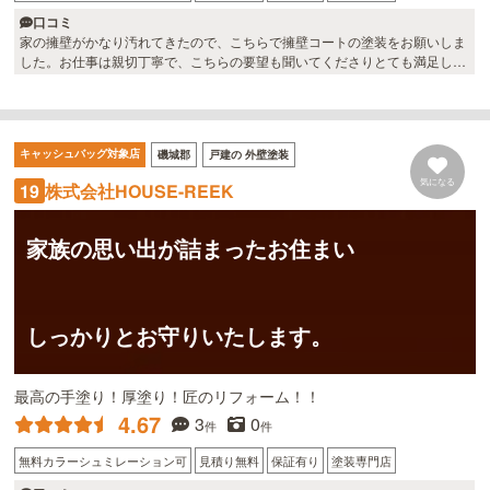
口コミ
家の擁壁がかなり汚れてきたので、こちらで擁壁コートの塗装をお願いしま
した。お仕事は親切丁寧で、こちらの要望も聞いてくださりとても満足した
仕上がりになりました。他社もいくつか検討したのですがこちらが一番リー
ズナブルで価格的にも満足です。素敵な業者さんに出会えました。また次回
もお願いしたいと思っております。ありがとうございました。
キャッシュバッグ対象店
磯城郡
戸建の 外壁塗装
気になる
株式会社HOUSE-REEK
19
家族の思い出が詰まったお住まい
しっかりとお守りいたします。
最高の手塗り！厚塗り！匠のリフォーム！！
4.67
3
0
件
件
無料カラーシュミレーション可
見積り無料
保証有り
塗装専門店