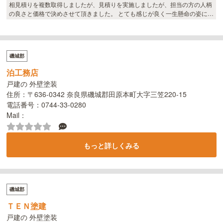
相見積りを複数取得しましたが、見積りを実施しましたが、担当の方の人柄
の良さと価格で決めさせて頂きました。 とても感じが良く一生懸命の姿にこ
ちらにお任せして良かったなと思っております。 仕上がりもとても綺麗でま
るで新築に戻った気分です。ありがとうございました。
磯城郡
泊工務店
戸建の 外壁塗装
住所：〒636-0342 奈良県磯城郡田原本町大字三笠220-15
電話番号：0744-33-0280
Mail：
もっと詳しくみる
磯城郡
ＴＥＮ塗建
戸建の 外壁塗装