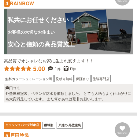
気になる
RAINBOW
4
私共にお任せください！！
お客様の大切なお住まい
安心と信頼の高品質施工
高品質でオシャレなお家に生まれ変えます！！
5.00
1
0
件
件
無料カラーシュミレーション可
見積り無料
保証有り
塗装専門店
口コミ
外壁屋根塗装、ベランダ防水を依頼しました。 とても人柄もよく仕上がりに
も大変満足しています。 また何かあれば是非お願いします。
キャッシュバッグ対象店
磯城郡
戸建の 外壁塗装
気になる
戸田塗装
5