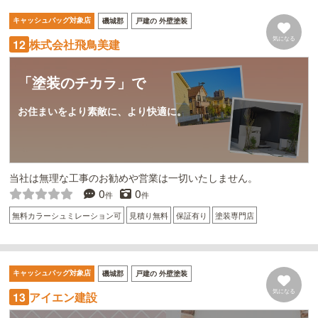
キャッシュバッグ対象店
磯城郡
戸建の 外壁塗装
気になる
株式会社飛鳥美建
12
「塗装のチカラ」で
お住まいをより素敵に、より快適に。
当社は無理な工事のお勧めや営業は一切いたしません。
0
0
件
件
無料カラーシュミレーション可
見積り無料
保証有り
塗装専門店
キャッシュバッグ対象店
磯城郡
戸建の 外壁塗装
気になる
アイエン建設
13