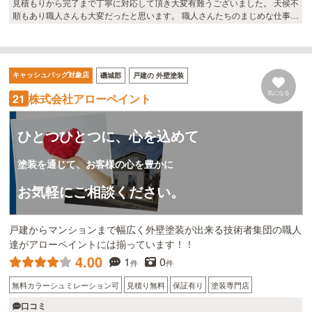
見積もりから完了まで丁寧に対応して頂き大変有難うございました。 天候不
順もあり職人さんも大変だったと思います。 職人さんたちのまじめな仕事ぶ
り関心致しました。 社員教育も徹底しており、大変信頼のおける業者さんで
した。 仕上がりも大変満足しております。
キャッシュバッグ対象店
磯城郡
戸建の 外壁塗装
気になる
株式会社アローペイント
21
ひとつひとつに、心を込めて
塗装を通じて、お客様の心を豊かに
お気軽にご相談ください。
戸建からマンションまで幅広く外壁塗装が出来る技術者集団の職人
達がアローペイントには揃っています！！
4.00
1
0
件
件
無料カラーシュミレーション可
見積り無料
保証有り
塗装専門店
口コミ