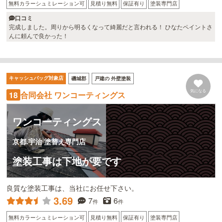
無料カラーシュミレーション可
見積り無料
保証有り
塗装専門店
口コミ
完成しました。周りから明るくなって綺麗だと言われる！ ひなたペイントさ
んに頼んで良かった！
キャッシュバッグ対象店
磯城郡
戸建の 外壁塗装
気になる
合同会社 ワンコーティングス
18
ワンコーティングス
京都.宇治 塗替え専門店
塗装工事は下地が要です
良質な塗装工事は、当社にお任せ下さい。
3.69
7
6
件
件
無料カラーシュミレーション可
見積り無料
保証有り
塗装専門店