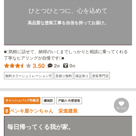
ひとつひとつに、心を込めて
高品質な塗装工事を自信を持ってお届け。
■□気軽に話せて、納得のいくまでしっかりと相談に乗ってくれる
丁寧なヒアリングが自慢です□■
3.50
2
0
件
件
無料カラーシュミレーション可
見積り無料
保証有り
塗装専門店
キャッシュバッグ対象店
磯城郡
戸建の 外壁塗装
気になる
ペンキ屋ケンちゃん 栄進建装
8
毎日帰ってくる我が家。