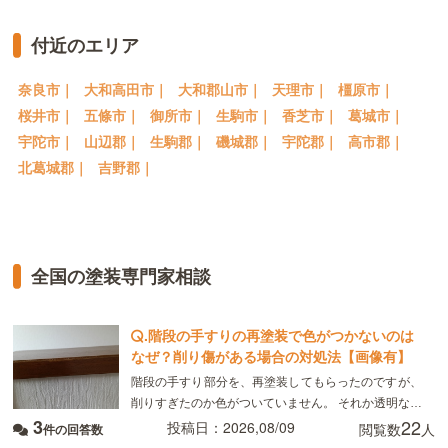
付近のエリア
奈良市｜
大和高田市｜
大和郡山市｜
天理市｜
橿原市｜
桜井市｜
五條市｜
御所市｜
生駒市｜
香芝市｜
葛城市｜
宇陀市｜
山辺郡｜
生駒郡｜
磯城郡｜
宇陀郡｜
高市郡｜
北葛城郡｜
吉野郡｜
全国の塗装専門家相談
.
階段の手すりの再塗装で色がつかないのは
なぜ？削り傷がある場合の対処法【画像有】
階段の手すり部分を、再塗装してもらったのですが、
削りすぎたのか色がついていません。 それか透明な塗
3
22
料だけぬって、塗装はしていないのでしょうか？以前
投稿日：2026,08/09
閲覧数
人
件の回答数
別の業者の時は、再塗装してもらいましたが色はつい