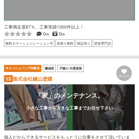
工事満足度87％、工事実績1300件以上！
0
0
件
件
無料カラーシュミレーション可
見積り無料
保証有り
塗装専門店
キャッシュバッグ対象店
磯城郡
戸建の 外壁塗装
気になる
株式会社鍵山塗建
15
「家」のメンテナンス。
小さな工事から大きな工事までお任せ下さい
個人だからできるサービスをもっとうに仕事をさせて頂いていま