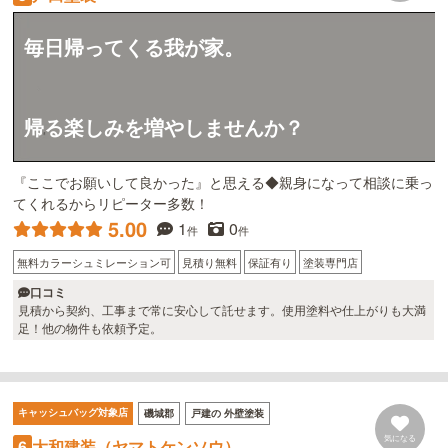
毎日帰ってくる我が家。
帰る楽しみを増やしませんか？
『ここでお願いして良かった』と思える◆親身になって相談に乗っ
てくれるからリピーター多数！
5.00
1
0
件
件
無料カラーシュミレーション可
見積り無料
保証有り
塗装専門店
口コミ
見積から契約、工事まで常に安心して託せます。使用塗料や仕上がりも大満
足！他の物件も依頼予定。
キャッシュバッグ対象店
磯城郡
戸建の 外壁塗装
気になる
大和建装（ヤマトケンソウ）
6