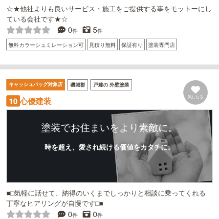
☆★他社よりも良いサービス・施工をご提供する事をモットーにし
ている会社です★☆
0
5
件
件
無料カラーシュミレーション可
見積り無料
保証有り
塗装専門店
キャッシュバッグ対象店
磯城郡
戸建の 外壁塗装
気になる
10
心優建装
塗装でお住まいをより素敵に。
時を超え、愛され続ける価値をカタチに。
■□気軽に話せて、納得のいくまでしっかりと相談に乗ってくれる
丁寧なヒアリングが自慢です□■
0
0
件
件