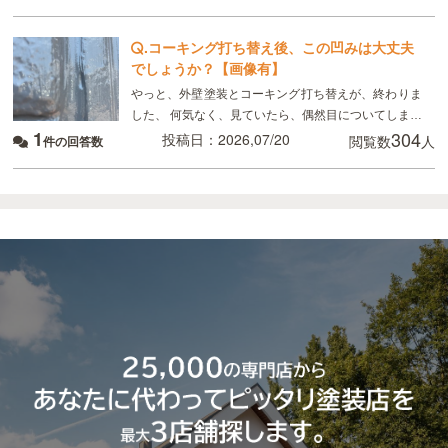
年劣化と言われました ただ板金部分は錆びにくい素材
.
コーキング打ち替え後、この凹みは大丈夫
でしょうか？【画像有】
やっと、外壁塗装とコーキング打ち替えが、終わりま
した、 何気なく、見ていたら、偶然目についてしまっ
1
304
たのですが、 画像のように コーキングの端にマイナ
投稿日：2026,07/20
閲覧数
人
件の回答数
スドライバーで突いたように、凹んでいる所があり