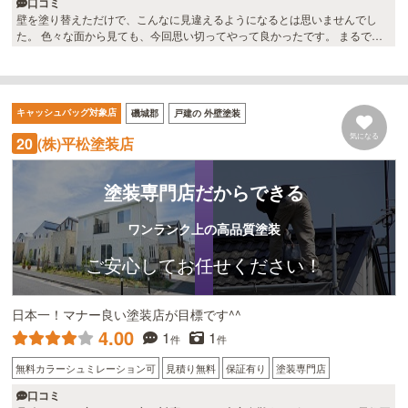
口コミ
壁を塗り替えただけで、こんなに見違えるようになるとは思いませんでし
た。 色々な面から見ても、今回思い切ってやって良かったです。 まるで新
築のようにピカピカになりました。 有難うございました。
キャッシュバッグ対象店
磯城郡
戸建の 外壁塗装
気になる
(株)平松塗装店
20
塗装専門店だからできる
ワンランク上の高品質塗装
ご安心してお任せください！
日本一！マナー良い塗装店が目標です^^
4.00
1
1
件
件
無料カラーシュミレーション可
見積り無料
保証有り
塗装専門店
口コミ