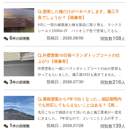
てい
.
塗装した樋だけがベタベタします。施工不
良でしょうか？【画像有】
4月に一部の破風板と樋を新品に取り替え、マックス
シールド1500si-JY パイオニア色で塗装してもらい
6
108
ました。 8月現在、樋がベタベタして小さい虫が張り
投稿日：2026,08/06
閲覧数
人
件の回答数
付いています。部分的ではなく全体です。破風板
.
外壁塗装10日後ベランダトップコートの仕
上がり【画像有】
外壁塗装と一緒にベランダトップコートのみの塗装も
やってもらいました。施工後10日も過ぎてません。こ
3
216
れは普通ですか？
投稿日：2026,07/30
閲覧数
人
件の回答数
.
屋根塗装から7年で白くなった…保証期間内
でも対応してもらえないことはある？【画像
有】
先日こちらで相談させて頂いたあと施工業者が一度見
にきました。 7年目なので、ということと人の手で塗
1
139
るのでどうしてもムラはできる、板金部分はやはり経
投稿日：2026,07/28
閲覧数
人
件の回答数