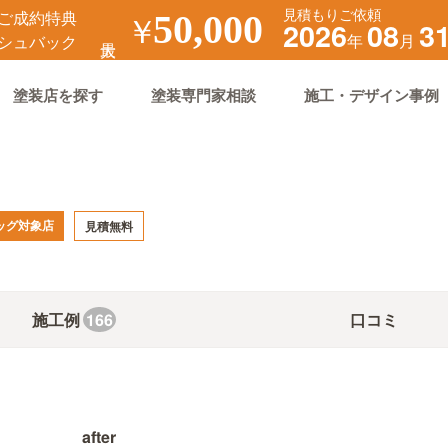
見積もりご依頼
ご成約特典
￥
50,000
2026
08
3
年
月
シュバック
塗装店を探す
塗装専門家相談
施工・デザイン事例
ッグ対象店
見積無料
施工例
口コミ
166
after