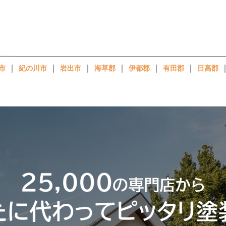
｜
｜
｜
｜
｜
｜
市
紀の川市
岩出市
海草郡
伊都郡
有田郡
日高郡