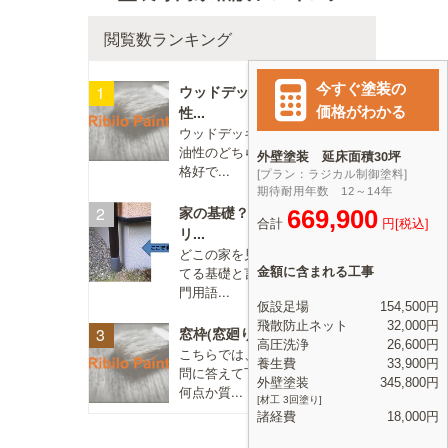
閲覧数ランキング
ウッドデッキに塗る塗料は水
性...
ウッドデッキに塗る塗料は水性、
油性のどちらがいいですか？ 不
格好で...
家の基礎？地面近くのコンク
リ...
どこの家を見ても、 地面に接し
てる基礎と言う部分ですか？（専
門用語...
窓枠(窓廻り)のコーキング打...
こちらでは、直接塗装店さんが質
問に答えて下さるということで、
何点か質...