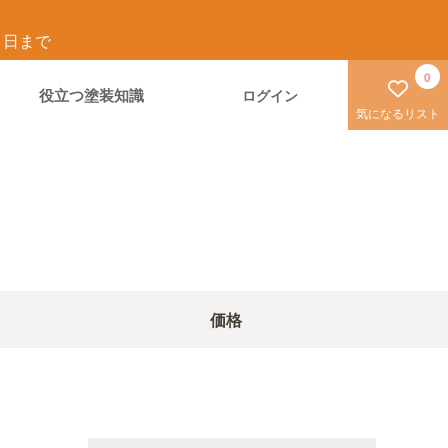
1
日まで
0
役立つ塗装知識
ログイン
気になるリスト
価格