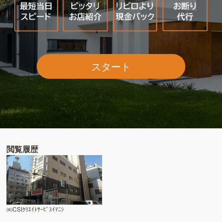
スタート
閲覧履歴
㈱CSIｸﾘｴｲﾄｻｰﾋﾞｽｲﾏﾆｼ