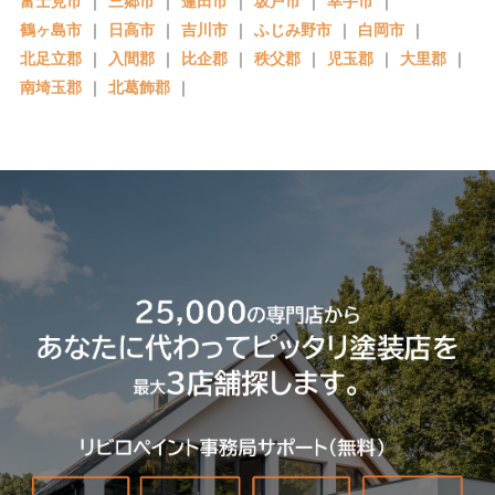
富士見市
｜
三郷市
｜
蓮田市
｜
坂戸市
｜
幸手市
｜
鶴ヶ島市
｜
日高市
｜
吉川市
｜
ふじみ野市
｜
白岡市
｜
北足立郡
｜
入間郡
｜
比企郡
｜
秩父郡
｜
児玉郡
｜
大里郡
｜
南埼玉郡
｜
北葛飾郡
｜