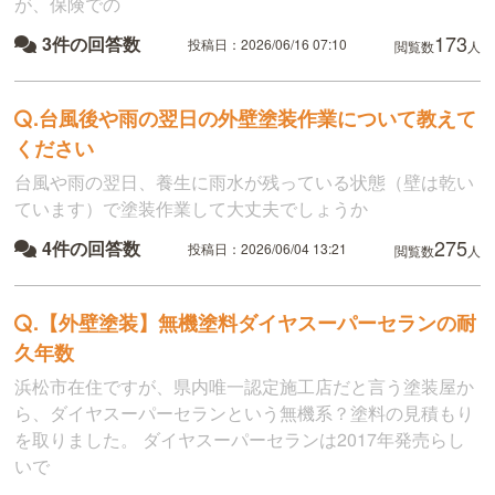
が、保険での
173
3件の回答数
投稿日：2026/06/16 07:10
閲覧数
人
.
台風後や雨の翌日の外壁塗装作業について教えて
ください
台風や雨の翌日、養生に雨水が残っている状態（壁は乾い
ています）で塗装作業して大丈夫でしょうか
275
4件の回答数
投稿日：2026/06/04 13:21
閲覧数
人
.
【外壁塗装】無機塗料ダイヤスーパーセランの耐
久年数
浜松市在住ですが、県内唯一認定施工店だと言う塗装屋か
ら、ダイヤスーパーセランという無機系？塗料の見積もり
を取りました。 ダイヤスーパーセランは2017年発売らし
いで