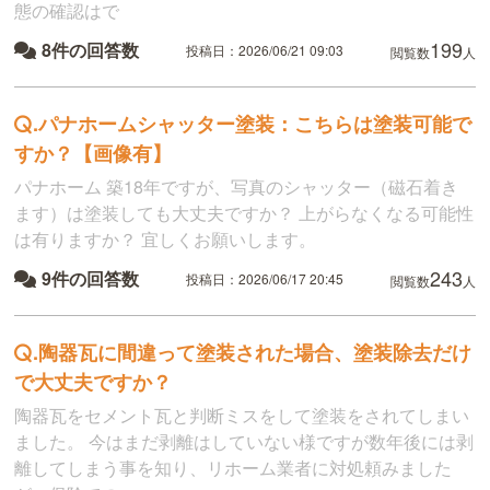
態の確認はで
199
8件の回答数
投稿日：2026/06/21 09:03
閲覧数
人
.
パナホームシャッター塗装：こちらは塗装可能で
すか？【画像有】
パナホーム 築18年ですが、写真のシャッター（磁石着き
ます）は塗装しても大丈夫ですか？ 上がらなくなる可能性
は有りますか？ 宜しくお願いします。
243
9件の回答数
投稿日：2026/06/17 20:45
閲覧数
人
.
陶器瓦に間違って塗装された場合、塗装除去だけ
で大丈夫ですか？
陶器瓦をセメント瓦と判断ミスをして塗装をされてしまい
ました。 今はまだ剥離はしていない様ですが数年後には剥
離してしまう事を知り、リホーム業者に対処頼みました