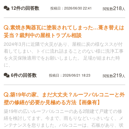
218
12件の回答数
投稿日：2026/06/30 22:41
閲覧数
人
.
素焼き陶器瓦に塗装されてしまった…葺き替えは
妥当？裁判中の屋根トラブル相談
2024年3月に近隣で火災があり、屋根に炭の様なススが付
着してしまい、トイに流れ詰まることのない様に洗浄工事
を火災保険適用でをお願いしました。 足場が組まれた時
に、
219
6件の回答数
投稿日：2026/06/21 18:23
閲覧数
人
.
築19年の家、まだ大丈夫？ルーフバルコニーと外
壁の修繕が必要か見極める方法【画像有】
築19年の広いルーフバルコニーのある2階建て戸建ての修
繕を検討してます。今まで、雨もりなどいっさいなく、メ
ンテナンスを怠りました。バルコニーは、石板があり、状