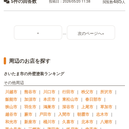
485
5件の回答数
投稿日：2026/05/20 11:38
閲覧数
人
«
...
»
周辺のお店を探す
さいたま市の外壁塗装ランキング
その他周辺
川越市
｜
熊谷市
｜
川口市
｜
行田市
｜
秩父市
｜
所沢市
｜
飯能市
｜
加須市
｜
本庄市
｜
東松山市
｜
春日部市
｜
狭山市
｜
羽生市
｜
鴻巣市
｜
深谷市
｜
上尾市
｜
草加市
｜
越谷市
｜
蕨市
｜
戸田市
｜
入間市
｜
朝霞市
｜
志木市
｜
和光市
｜
新座市
｜
桶川市
｜
久喜市
｜
北本市
｜
八潮市
｜