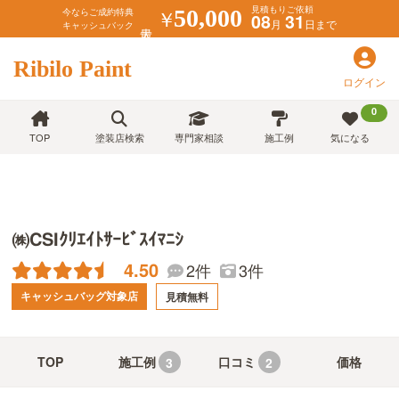
見積もりご依頼
￥
50,000
今ならご成約特典
08
31
月
日まで
キャッシュバック
Ribilo Paint
ログイン
0
TOP
塗装店検索
専門家相談
施工例
気になる
㈱CSIｸﾘｴｲﾄｻｰﾋﾞｽｲﾏﾆｼ
4.50
2件
3件
キャッシュバッグ対象店
見積無料
TOP
施工例
口コミ
価格
3
2