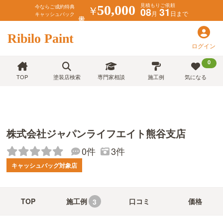
見積もりご依頼
￥
50,000
今ならご成約特典
08
31
月
日まで
キャッシュバック
Ribilo Paint
ログイン
0
TOP
塗装店検索
専門家相談
施工例
気になる
株式会社ジャパンライフエイト熊谷支店
0件
3件
キャッシュバッグ対象店
TOP
施工例
口コミ
価格
3