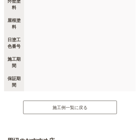
外壁塗
料
屋根塗
料
日塗工
色番号
施工期
間
保証期
間
施工例一覧に戻る