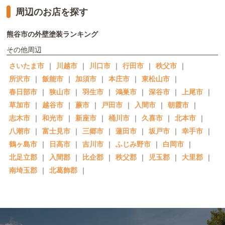
周辺のお店を探す
熊谷市の外壁塗装ランキング
その他周辺
さいたま市
｜
川越市
｜
川口市
｜
行田市
｜
秩父市
｜
所沢市
｜
飯能市
｜
加須市
｜
本庄市
｜
東松山市
｜
春日部市
｜
狭山市
｜
羽生市
｜
鴻巣市
｜
深谷市
｜
上尾市
｜
草加市
｜
越谷市
｜
蕨市
｜
戸田市
｜
入間市
｜
朝霞市
｜
志木市
｜
和光市
｜
新座市
｜
桶川市
｜
久喜市
｜
北本市
｜
八潮市
｜
富士見市
｜
三郷市
｜
蓮田市
｜
坂戸市
｜
幸手市
｜
鶴ヶ島市
｜
日高市
｜
吉川市
｜
ふじみ野市
｜
白岡市
｜
北足立郡
｜
入間郡
｜
比企郡
｜
秩父郡
｜
児玉郡
｜
大里郡
｜
南埼玉郡
｜
北葛飾郡
｜