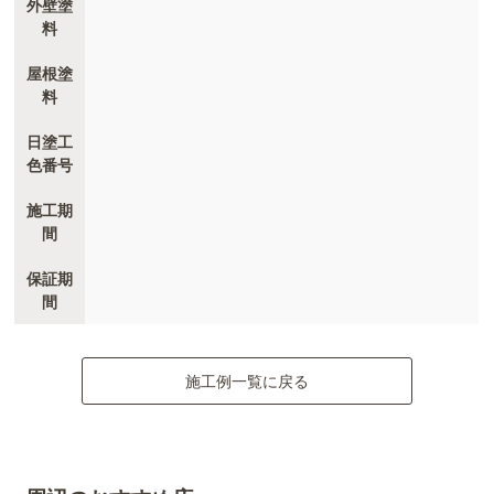
外壁塗
料
屋根塗
料
日塗工
色番号
施工期
間
保証期
間
施工例一覧に戻る