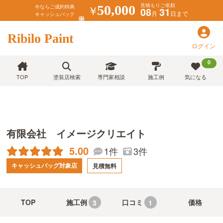
見積もりご依頼
￥
50,000
今ならご成約特典
08
31
月
日まで
キャッシュバック
Ribilo Paint
ログイン
0
TOP
塗装店検索
専門家相談
施工例
気になる
有限会社 イメージクリエイト
5.00
1件
3件
キャッシュバッグ対象店
見積無料
TOP
施工例
口コミ
価格
3
1