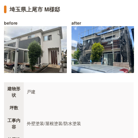
埼玉県上尾市 M様邸
before
after
建物形
戸建
状
坪数
工事内
外壁塗装/屋根塗装/防水塗装
容