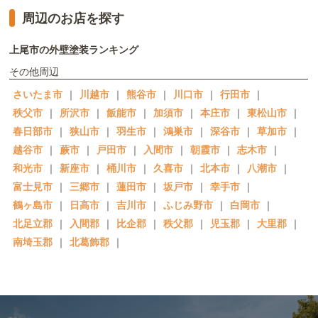
周辺のお店を探す
上尾市の外壁塗装ランキング
その他周辺
さいたま市
｜
川越市
｜
熊谷市
｜
川口市
｜
行田市
｜
秩父市
｜
所沢市
｜
飯能市
｜
加須市
｜
本庄市
｜
東松山市
｜
春日部市
｜
狭山市
｜
羽生市
｜
鴻巣市
｜
深谷市
｜
草加市
｜
越谷市
｜
蕨市
｜
戸田市
｜
入間市
｜
朝霞市
｜
志木市
｜
和光市
｜
新座市
｜
桶川市
｜
久喜市
｜
北本市
｜
八潮市
｜
富士見市
｜
三郷市
｜
蓮田市
｜
坂戸市
｜
幸手市
｜
鶴ヶ島市
｜
日高市
｜
吉川市
｜
ふじみ野市
｜
白岡市
｜
北足立郡
｜
入間郡
｜
比企郡
｜
秩父郡
｜
児玉郡
｜
大里郡
｜
南埼玉郡
｜
北葛飾郡
｜