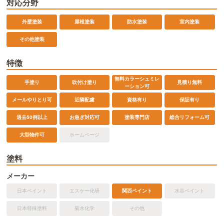
対応分野
外壁塗装
屋根塗装
防水塗装
室内塗装
その他塗装
特徴
無料カラーシュミレ
手塗り
吹付け塗り
見積り無料
ーション可
メールやりとり可
近隣配慮
資格有り
保証有り
過去50例以上
お急ぎ対応可
塗装専門店
総合リフォーム可
大型物件可
ホームページ
塗料
メーカー
日本ペイント
エスケー化研
関西ペイント
水谷ペイント
日本特殊塗料
菊水化学
その他