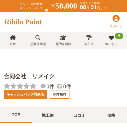
見積もりご依頼
￥
50,000
今ならご成約特典
08
31
月
日まで
キャッシュバック
Ribilo Paint
ログイン
0
TOP
塗装店検索
専門家相談
施工例
気になる
合同会社 リメイク
0件
0件
キャッシュバッグ対象店
見積無料
TOP
施工例
口コミ
価格