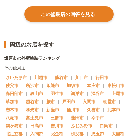
この塗装店の回答を見る
周辺のお店を探す
坂戸市の外壁塗装ランキング
その他周辺
さいたま市
｜
川越市
｜
熊谷市
｜
川口市
｜
行田市
｜
秩父市
｜
所沢市
｜
飯能市
｜
加須市
｜
本庄市
｜
東松山市
｜
春日部市
｜
狭山市
｜
羽生市
｜
鴻巣市
｜
深谷市
｜
上尾市
｜
草加市
｜
越谷市
｜
蕨市
｜
戸田市
｜
入間市
｜
朝霞市
｜
志木市
｜
和光市
｜
新座市
｜
桶川市
｜
久喜市
｜
北本市
｜
八潮市
｜
富士見市
｜
三郷市
｜
蓮田市
｜
幸手市
｜
鶴ヶ島市
｜
日高市
｜
吉川市
｜
ふじみ野市
｜
白岡市
｜
北足立郡
｜
入間郡
｜
比企郡
｜
秩父郡
｜
児玉郡
｜
大里郡
｜