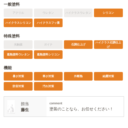
一般塗料
アクリル
ウレタン
ハイクラスウレタン
シリコン
ハイクラスシリコン
ハイクラスフッ素
特殊塗料
ハイクラス石調仕上
光触媒
ガイナ
石調仕上げ
げ
遮熱塗料ウレタン
遮熱塗料シリコン
機能
暑さ対策
寒さ対策
外断熱
結露対策
防音対策
汚れ対策
担当
comment
塗装のことなら、お任せください！
藤生