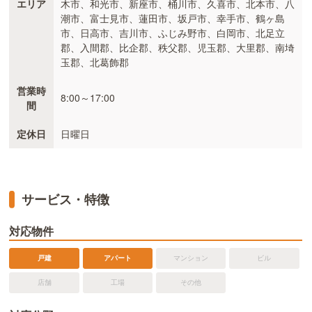
エリア
木市、和光市、新座市、桶川市、久喜市、北本市、八
潮市、富士見市、蓮田市、坂戸市、幸手市、鶴ヶ島
市、日高市、吉川市、ふじみ野市、白岡市、北足立
郡、入間郡、比企郡、秩父郡、児玉郡、大里郡、南埼
玉郡、北葛飾郡
営業時
8:00～17:00
間
定休日
日曜日
サービス・特徴
対応物件
戸建
アパート
マンション
ビル
店舗
工場
その他