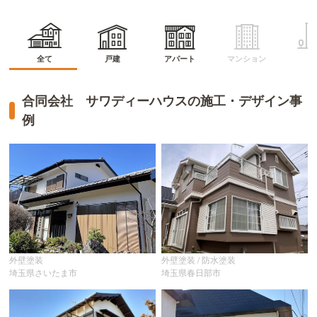
マンション
アパート
全て
戸建
ビ
合同会社 サワディーハウスの施工・デザイン事
例
外壁塗装
外壁塗装 / 防水塗装
埼玉県さいたま市
埼玉県春日部市