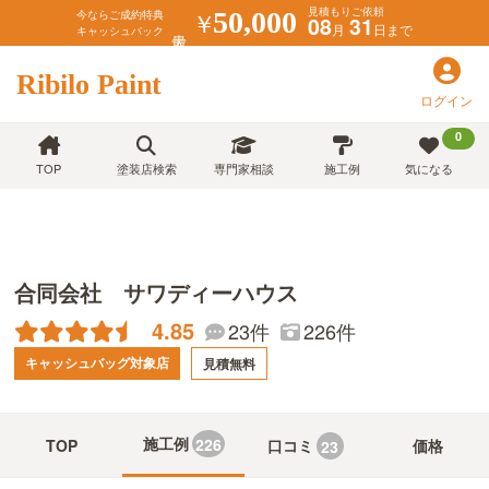
見積もりご依頼
￥
50,000
今ならご成約特典
08
31
月
日まで
キャッシュバック
Ribilo Paint
ログイン
0
TOP
塗装店検索
専門家相談
施工例
気になる
合同会社 サワディーハウス
4.85
226件
23件
キャッシュバッグ対象店
見積無料
施工例
226
TOP
口コミ
価格
23