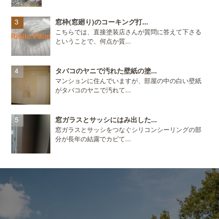
窓枠(窓廻り)のコーキング打...
こちらでは、直接塗装店さんが質問に答えて下さる
ということで、何点か質...
タバコのヤニで汚れた壁紙の塗...
マンションに住んでいますが、部屋の中の白い壁紙
がタバコのヤニで汚れて...
窓ガラスとサッシにはみ出した...
窓ガラスとサッシをつなぐシリコンシーリングの部
分が長年の結露でカビて...