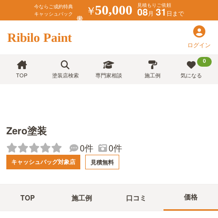
見積もりご依頼
￥
50,000
今ならご成約特典
08
31
月
日まで
キャッシュバック
Ribilo Paint
ログイン
0
TOP
塗装店検索
専門家相談
施工例
気になる
Zero塗装
0件
0件
キャッシュバッグ対象店
見積無料
価格
TOP
施工例
口コミ