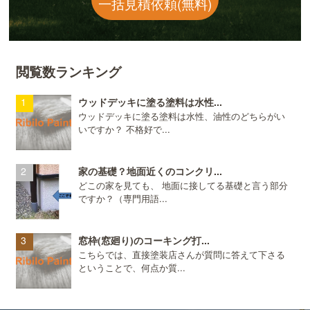
一括見積依頼(無料)
閲覧数ランキング
ウッドデッキに塗る塗料は水性...
ウッドデッキに塗る塗料は水性、油性のどちらがい
いですか？ 不格好で...
家の基礎？地面近くのコンクリ...
どこの家を見ても、 地面に接してる基礎と言う部分
ですか？（専門用語...
窓枠(窓廻り)のコーキング打...
こちらでは、直接塗装店さんが質問に答えて下さる
ということで、何点か質...