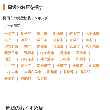
周辺のお店を探す
野田市の外壁塗装ランキング
その他周辺
千葉市
｜
銚子市
｜
市川市
｜
船橋市
｜
館山市
｜
木更津市
｜
松戸市
｜
茂原市
｜
成田市
｜
佐倉市
｜
東金市
｜
旭市
｜
習志野市
｜
柏市
｜
勝浦市
｜
市原市
｜
流山市
｜
八千代市
｜
我孫子市
｜
鴨川市
｜
鎌ケ谷市
｜
君津市
｜
富津市
｜
浦安市
｜
四街道市
｜
袖ケ浦市
｜
八街市
｜
印西市
｜
白井市
｜
富里市
｜
南房総市
｜
匝瑳市
｜
香取市
｜
山武市
｜
いすみ市
｜
大網白里市
｜
印旛郡
｜
香取郡
｜
山武郡
｜
長生郡
｜
夷隅郡
｜
安房郡
｜
周辺のおすすめ店