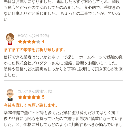
先日はお世話になりました。 電話したらすぐ対応してくれ、値段
も良心的だったので安心してたのめました。 良心的で、手抜きの
ない仕事ぶりだと感じました。 ちょっとの工事でしたが、ていね
い
HOYさん(女性/50代)
4
ますますの繁栄をお祈り致します。
信頼できる業者はないかとネットで探し、ホームページで感触の良
かった株式会社プロダクトさんに 連絡、診断をお願いしました。
塗料や価格などの説明もしっかりと丁寧に説明して頂き安心が出来
ました。
ゴルフさん(男性/50代)
5
今後も宜しくお願い致します。
築20年超で壁にヒビ等も多くただ単に塗り替えだけではなく施工
後の品質にも関心を持っていたので施行者選びに慎重になっていま
した。又、価格に対してもどのように判断するべきか悩んでいまし