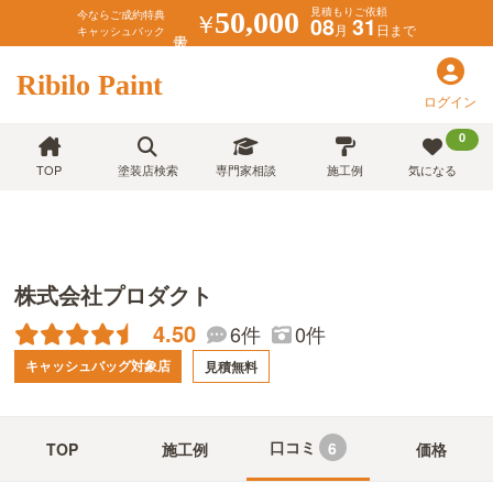
見積もりご依頼
￥
50,000
今ならご成約特典
08
31
月
日まで
キャッシュバック
Ribilo Paint
ログイン
0
TOP
塗装店検索
専門家相談
施工例
気になる
株式会社プロダクト
4.50
6件
0件
キャッシュバッグ対象店
見積無料
口コミ
6
TOP
施工例
価格