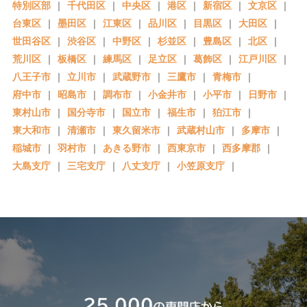
特別区部
｜
千代田区
｜
中央区
｜
港区
｜
新宿区
｜
文京区
｜
台東区
｜
墨田区
｜
江東区
｜
品川区
｜
目黒区
｜
大田区
｜
世田谷区
｜
渋谷区
｜
中野区
｜
杉並区
｜
豊島区
｜
北区
｜
荒川区
｜
板橋区
｜
練馬区
｜
足立区
｜
葛飾区
｜
江戸川区
｜
八王子市
｜
立川市
｜
武蔵野市
｜
三鷹市
｜
青梅市
｜
府中市
｜
昭島市
｜
調布市
｜
小金井市
｜
小平市
｜
日野市
｜
東村山市
｜
国分寺市
｜
国立市
｜
福生市
｜
狛江市
｜
東大和市
｜
清瀬市
｜
東久留米市
｜
武蔵村山市
｜
多摩市
｜
稲城市
｜
羽村市
｜
あきる野市
｜
西東京市
｜
西多摩郡
｜
大島支庁
｜
三宅支庁
｜
八丈支庁
｜
小笠原支庁
｜