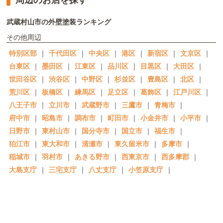
武蔵村山市の外壁塗装ランキング
その他周辺
特別区部
｜
千代田区
｜
中央区
｜
港区
｜
新宿区
｜
文京区
｜
台東区
｜
墨田区
｜
江東区
｜
品川区
｜
目黒区
｜
大田区
｜
世田谷区
｜
渋谷区
｜
中野区
｜
杉並区
｜
豊島区
｜
北区
｜
荒川区
｜
板橋区
｜
練馬区
｜
足立区
｜
葛飾区
｜
江戸川区
｜
八王子市
｜
立川市
｜
武蔵野市
｜
三鷹市
｜
青梅市
｜
府中市
｜
昭島市
｜
調布市
｜
町田市
｜
小金井市
｜
小平市
｜
日野市
｜
東村山市
｜
国分寺市
｜
国立市
｜
福生市
｜
狛江市
｜
東大和市
｜
清瀬市
｜
東久留米市
｜
多摩市
｜
稲城市
｜
羽村市
｜
あきる野市
｜
西東京市
｜
西多摩郡
｜
大島支庁
｜
三宅支庁
｜
八丈支庁
｜
小笠原支庁
｜