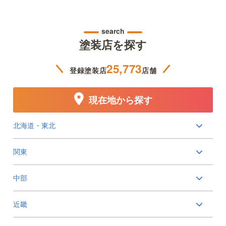
search
塗装店を探す
25,773
登録塗装店
店舗
現在地から探す
北海道・東北
関東
中部
近畿