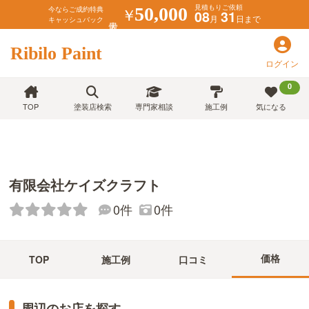
見積もりご依頼
￥
50,000
今ならご成約特典
08
31
月
日まで
キャッシュバック
Ribilo Paint
ログイン
0
TOP
塗装店検索
専門家相談
施工例
気になる
有限会社ケイズクラフト
0件
0件
価格
TOP
施工例
口コミ
周辺のお店を探す