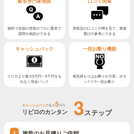
匿名専門家相談
口コミ閲覧
無料で全国の塗装のプロに匿名で
塗装店の口コミや噂を見て、業者
質問や相談ができる
選びの参考にできる
キャッシュバック
一括お断り機能
リビロより最大5万円～5千円をも
相見積もりはお断りが大変。ボタ
ン1つで一括お断り
れなく現金バック
3
5
キャッシュバック
最大
万円
リビロのカンタン
ステップ
塗装のお見積りご依頼
1