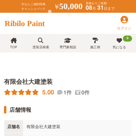
見積もりご依頼
￥
50,000
今ならご成約特典
08
31
月
日まで
キャッシュバック
Ribilo Paint
ログイン
0
TOP
塗装店検索
専門家相談
施工例
気になる
有限会社大建塗装
5.00
1件
0件
店舗情報
店舗名
有限会社大建塗装