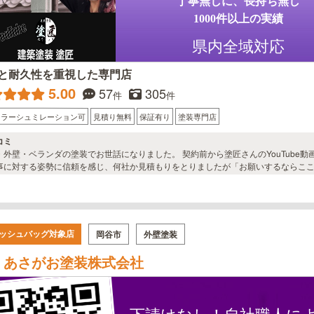
丁寧無しに、長持ち無し
1000件以上の実績
県内全域対応
と耐久性を重視した専門店
5.00
57
305
件
件
カラーシュミレーション可
見積り無料
保証有り
塗装専門店
コミ
・外壁・ベランダの塗装でお世話になりました。 契約前から塗匠さんのYouTube動画
事に対する姿勢に信頼を感じ、何社か見積もりをとりましたが「お願いするならここ
の状態や施工内容を分かりやすく説明していただき、質問にも丁寧に答えてくださ
 工事は梅雨の時期で、さらに塗料の供給不足の話も耳にしていたため少し不安もあ
だき、その都度説明もしてくださったので、不安は杞憂に終わりました。 塗匠さん
足しています。 契約前に感じた印象どおり、最後まで誠実に対応していただき、塗
ッシュバッグ対象店
岡谷市
外壁塗装
あさがお塗装株式会社