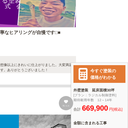
よる塗装
 式 会 社
寧なヒアリングが自慢です□■
で想像以上にきれいに仕上がりました。大変満足
です。ありがとうございました！
気になる