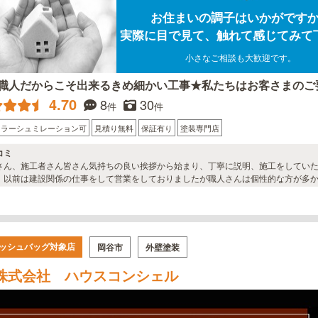
お住まいの調子はいかがです
実際に目で見て、触れて感じてみて
小さなご相談も大歓迎です。
職人だからこそ出来るきめ細かい工事★私たちはお客さまのご
4.70
8
30
件
件
カラーシュミレーション可
見積り無料
保証有り
塗装専門店
コミ
さん、施工者さん皆さん気持ちの良い挨拶から始まり、丁寧に説明、施工をしていた
、以前は建設関係の仕事をして営業をしておりましたが職人さんは個性的な方が多
皆さん気持ち良い仕事ぶりと丁寧に対応していただきました。。🤗 サンテクさんに
ッシュバッグ対象店
岡谷市
外壁塗装
株式会社 ハウスコンシェル