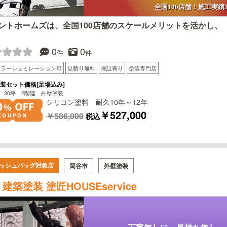
全国100店舗！施工実績30
ントホームズは、全国100店舗のスケールメリットを活かし、
0
0
件
件
カラーシュミレーション可
見積り無料
保証有り
塗装専門店
装セット価格[足場込み]
 30坪 2階建 外壁塗装
シリコン塗料 耐久10年～12年
￥527,000
￥586,000
税込
ッシュバッグ対象店
岡谷市
外壁塗装
建築塗装 塗匠HOUSEservice