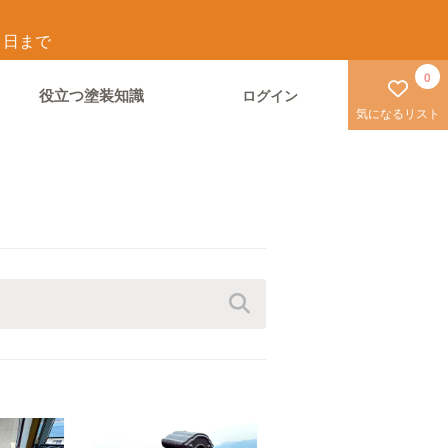
1
日まで
0
役立つ塗装知識
ログイン
気になるリスト