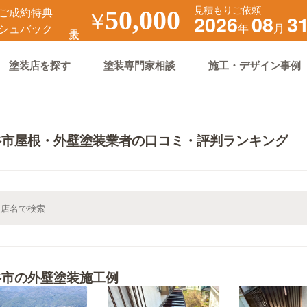
見積もりご依頼
ご成約特典
￥
50,000
2026
08
3
年
月
シュバック
塗装店を探す
塗装専門家相談
施工・デザイン事例
谷市屋根・外壁塗装業者の口コミ・評判ランキング
谷市の外壁塗装施工例