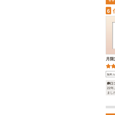
キャ
6
月限
無料
口
22
まし