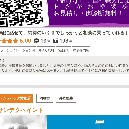
下請けなし！自社職人に
あ さ が お 塗 装 株
お見積り・御診断無料！
気軽に話せて、納得のいくまでしっかりと相談に乗ってくれる丁
5.00
16
198
件
件
カラーシュミレーション可
見積り無料
保証有り
塗装専門店
コミ
塗装と屋根塗装をお願いしました。店主の丁寧な対応、職人さんのきめ細かい作業
おります。他社の高額な金額に比べると、お値段以上です！特に屋根が素晴らしい
ッシュバッグ対象店
岡谷市
外壁塗装
サンテクペイント