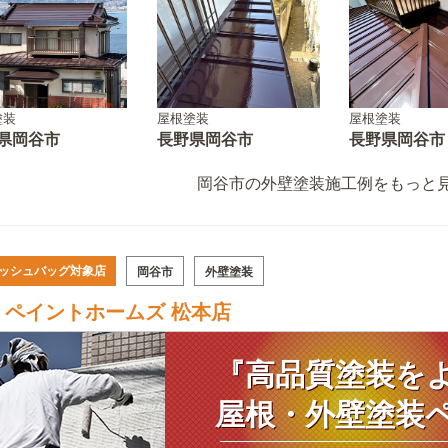
塗装
屋根塗装
屋根塗装
県岡谷市
長野県岡谷市
長野県岡谷市
岡谷市の外壁塗装施工例をもっと見
ッシュバッグ対象店
岡谷市
外壁塗装
ペイントホームズ 松本店
『高品質塗装を
屋根・外壁塗装