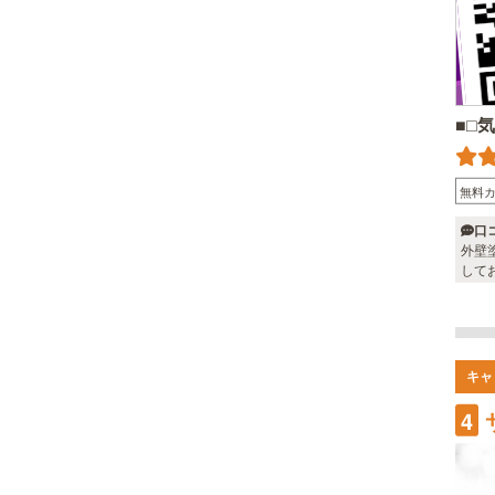
■□
無料
口
外壁
して
キャ
4