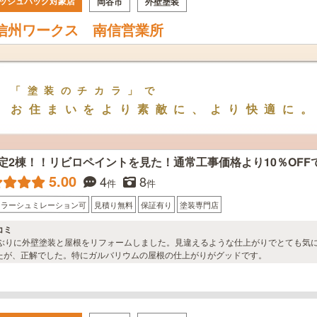
ッシュバッグ対象店
岡谷市
外壁塗装
信州ワークス 南信営業所
「塗装のチカラ」で
お住まいをより素敵に、より快適に
定2棟！！リビロペイントを見た！通常工事価格より10％OF
5.00
4
8
件
件
カラーシュミレーション可
見積り無料
保証有り
塗装専門店
コミ
年ぶりに外壁塗装と屋根をリフォームしました。見違えるような仕上がりでとても気
たが、正解でした。特にガルバリウムの屋根の仕上がりがグッドです。