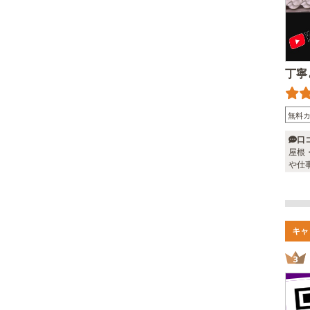
丁寧
無料
口
屋根
や仕
建物
た。
いた
変満
す。
キャ