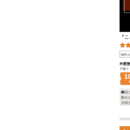
『こ
無料
外壁塗
戸建て
口
数社
見積