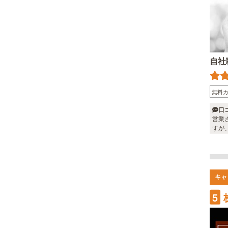
自社
無料
口
営業
すが
んは
キャ
5