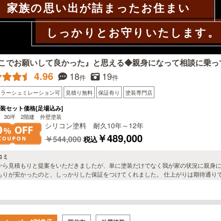
家族の思い出が詰まったお住まい
しっかりとお守りいたします。
こでお願いして良かった』と思える◆親身になって相談に乗っ
4.96
18
19
件
件
カラーシュミレーション可
見積り無料
保証有り
塗装専門店
装セット価格[足場込み]
 30坪 2階建 外壁塗装
シリコン塗料 耐久10年～12年
￥489,000
￥544,000
税込
コミ
から見積もりと提案をいただきましたが、単に塗装だけでなく我が家の状況に親身
もりが安かったのと、しっかりした保証をつけてくれました。 仕上がりは期待通り