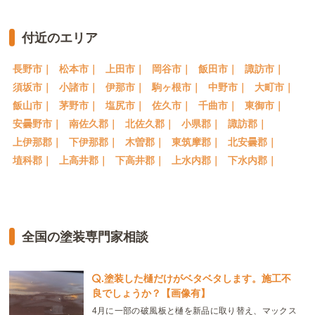
付近のエリア
長野市｜
松本市｜
上田市｜
岡谷市｜
飯田市｜
諏訪市｜
須坂市｜
小諸市｜
伊那市｜
駒ヶ根市｜
中野市｜
大町市｜
飯山市｜
茅野市｜
塩尻市｜
佐久市｜
千曲市｜
東御市｜
安曇野市｜
南佐久郡｜
北佐久郡｜
小県郡｜
諏訪郡｜
上伊那郡｜
下伊那郡｜
木曽郡｜
東筑摩郡｜
北安曇郡｜
埴科郡｜
上高井郡｜
下高井郡｜
上水内郡｜
下水内郡｜
全国の塗装専門家相談
.
塗装した樋だけがベタベタします。施工不
良でしょうか？【画像有】
4月に一部の破風板と樋を新品に取り替え、マックス