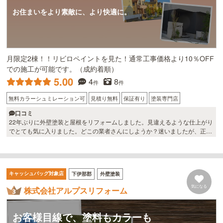
お住まいをより素敵に、より快適に。
月限定2棟！！リビロペイントを見た！通常工事価格より10％OFF
での施工が可能です。（成約着順）
5.00
4
8
件
件
無料カラーシュミレーション可
見積り無料
保証有り
塗装専門店
口コミ
22年ぶりに外壁塗装と屋根をリフォームしました。見違えるような仕上がり
でとても気に入りました。どこの業者さんにしようか？迷いましたが、正解
でした。特にガルバリウムの屋根の仕上がりがグッドです。
キャッシュバッグ対象店
下伊那郡
外壁塗装
気になる
株式会社アルプスリフォーム
お客様目線で、塗料もカラーも