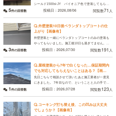
シールド1500si-JY パイオニア色で塗装してもらい
5
71
ました。 8月現在、樋がベタベタして小さい虫が張り
投稿日：2026,08/06
閲覧数
人
件の回答数
付いています。部分的ではなく全体です。破風板
.
外壁塗装10日後ベランダトップコートの仕
上がり【画像有】
外壁塗装と一緒にベランダトップコートのみの塗装も
やってもらいました。施工後10日も過ぎてません。こ
3
191
れは普通ですか？
投稿日：2026,07/30
閲覧数
人
件の回答数
.
屋根塗装から7年で白くなった…保証期間内
でも対応してもらえないことはある？【画像
有】
先日こちらで相談させて頂いたあと施工業者が一度見
にきました。 7年目なので、ということと人の手で塗
1
123
るのでどうしてもムラはできる、板金部分はやはり経
投稿日：2026,07/28
閲覧数
人
件の回答数
年劣化と言われました ただ板金部分は錆びにくい素材
.
コーキング打ち替え後、この凹みは大丈夫
でしょうか？【画像有】