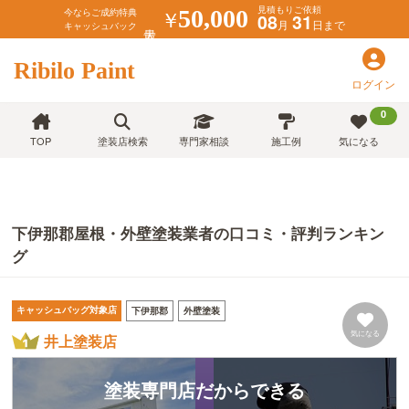
見積もりご依頼
￥
50,000
今ならご成約特典
08
31
月
日まで
キャッシュバック
Ribilo Paint
ログイン
0
TOP
塗装店検索
専門家相談
施工例
気になる
下伊那郡屋根・外壁塗装業者の口コミ・評判ランキン
グ
キャッシュバッグ対象店
下伊那郡
外壁塗装
気になる
井上塗装店
塗装専門店だからできる