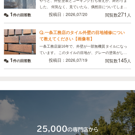
やっと、外壁塗装とコーキング打ち替えが、終わりま
した、 何気なく、見ていたら、偶然目についてしまっ
1
271
たのですが、 画像のように コーキングの端にマイナ
投稿日：2026,07/20
閲覧数
人
件の回答数
スドライバーで突いたように、凹んでいる所があり
.
一条工務店のタイル外壁の目地補修につい
て教えてください【画像有】
一条工務店築16年で、外壁が一部無機質タイルになっ
ています。 このタイルの目地が、グレーの塗装がして
1
145
あるのですが、かなり禿げてしまっていてるので補修
投稿日：2026,07/19
閲覧数
人
件の回答数
したいのですが、 タイルの目地を全てテープを貼っ