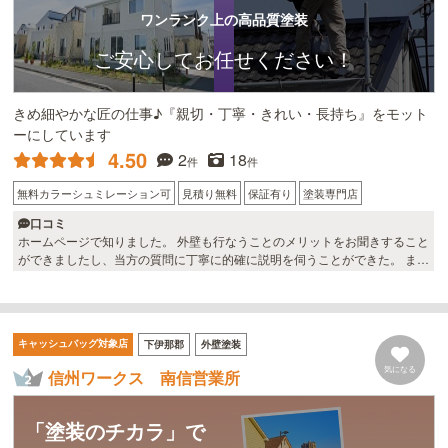
ワンランク上の高品質塗装
ご安心してお任せください！
きめ細やかな匠の仕事♪『親切・丁寧・きれい・長持ち』をモット
ーにしています
4.50
2
18
件
件
無料カラーシュミレーション可
見積り無料
保証有り
塗装専門店
口コミ
ホームページで知りました。 外壁も行なうことのメリットをお聞きすること
ができましたし、当方の質問に丁寧に的確に説明を伺うことができた。 ま
た、その後の対応・説明が良かったので決心できました。 現場担当者の方に
はきめ細かな連絡調整を行っていただき、素早い対応で仕事を進めて頂きま
した。 職人の技術力が高く、仕事が丁寧で仕上がりも満足できました。 職
人さんがとっても親切丁寧＆穏やかで終始落ち着いた生活がおくれました。
キャッシュバッグ対象店
下伊那郡
外壁塗装
ここにしてよかったです。
気になる
信州ワークス 南信営業所
「塗装のチカラ」で