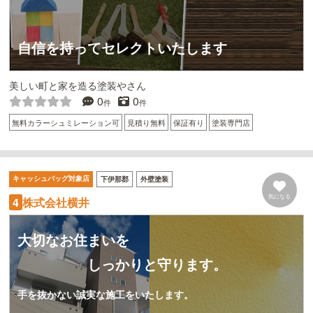
自信を持ってセレクトいたします
美しい町と家を造る塗装やさん
0
0
件
件
無料カラーシュミレーション可
見積り無料
保証有り
塗装専門店
キャッシュバッグ対象店
下伊那郡
外壁塗装
気になる
株式会社横井
4
大切なお住まいを
しっかりと守ります。
手を抜かない誠実な施工をいたします。