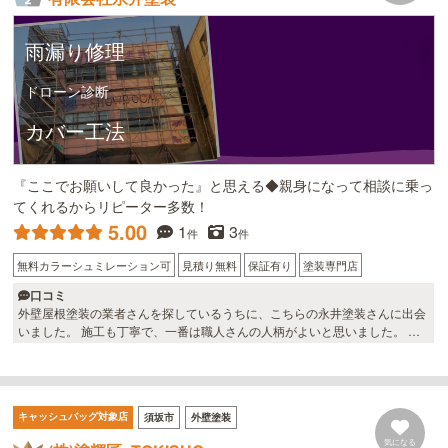
雨漏り修理
ドローン診断
カバー工法
『ここでお願いして良かった』と思える◆親身になって相談に乗っ
てくれるからリピーター多数！
5.00
1
3
件
件
無料カラーシュミレーション可
見積り無料
保証有り
塗装専門店
口コミ
外壁屋根塗装の業者さんを探しているうちに、こちらの永井塗装さんに出会
いました。 施工も丁寧で、一番は職人さんの人柄がよいと思いました。 お
かげで、今もメンテナンスや雪のことなどで、お世話になっています。 やは
り、なんでもそうだと思うんですが、家の事となると、長いお付き合いをす
ることとなるので、その会社の人柄は大切にしたいものです。
キャッシュバッグ対象店
須坂市
外壁塗装
気になる