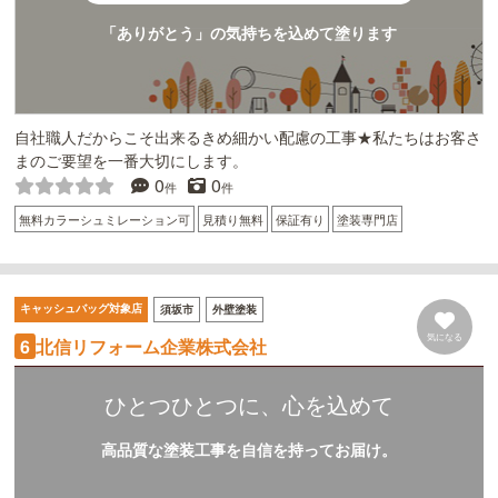
「ありがとう」の気持ちを込めて塗ります
自社職人だからこそ出来るきめ細かい配慮の工事★私たちはお客さ
まのご要望を一番大切にします。
0
0
件
件
無料カラーシュミレーション可
見積り無料
保証有り
塗装専門店
キャッシュバッグ対象店
須坂市
外壁塗装
気になる
北信リフォーム企業株式会社
6
ひとつひとつに、心を込めて
高品質な塗装工事を自信を持ってお届け。