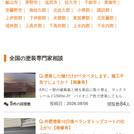
飯山市｜
茅野市｜
塩尻市｜
佐久市｜
千曲市｜
東御市｜
安曇野市｜
南佐久郡｜
北佐久郡｜
小県郡｜
諏訪郡｜
上伊那郡｜
下伊那郡｜
木曽郡｜
東筑摩郡｜
北安曇郡｜
埴科郡｜
上高井郡｜
下高井郡｜
上水内郡｜
下水内郡｜
全国の塗装専門家相談
.
塗装した樋だけがベタベタします。施工不
良でしょうか？【画像有】
4月に一部の破風板と樋を新品に取り替え、マックス
シールド1500si-JY パイオニア色で塗装してもらい
5
84
ました。 8月現在、樋がベタベタして小さい虫が張り
投稿日：2026,08/06
閲覧数
人
件の回答数
付いています。部分的ではなく全体です。破風板
.
外壁塗装10日後ベランダトップコートの仕
上がり【画像有】