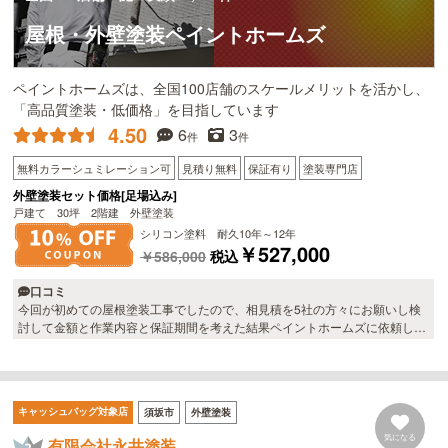
屋根・外壁塗装ペイントホームズ
ペイントホームズは、全国100店舗のスケールメリットを活かし、
「高品質塗装・低価格」を目指しています
4.50
6
3
件
件
無料カラーシュミレーション可
見積り無料
保証有り
塗装専門店
外壁塗装セット価格[足場込み]
戸建て 30坪 2階建 外壁塗装
シリコン塗料 耐久10年～12年
￥527,000
￥586,000
税込
口コミ
今回が初めての屋根塗装工事でしたので、相見積を5社の方々にお願いし検
討して金額と作業内容と保証期間を考えた結果ペイントホームズに依頼しま
した。 無料見積の時、他社よりも時間をかけて点検して頂き、その後の現
状説明も信頼できると思いました。 大変暑い日が続く中での作業でしたが
黙々と仕事をされており、帰る前には本日の作業について毎回説明してくれ
るので良かったです。 屋根は見違えるほど綺麗になり、気になっていた雨漏
キャッシュバッグ対象店
須坂市
外壁塗装
れも止まった様子。 アフターフォローもしてもらえるとのことで助かりま
す。 また機会があればよろしくお願いします。
気になる
有限会社永井塗装