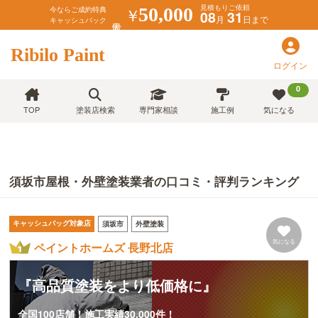
見積もりご依頼
￥
50,000
今ならご成約特典
08
31
月
日まで
キャッシュバック
Ribilo Paint
ログイン
0
TOP
塗装店検索
専門家相談
施工例
気になる
須坂市屋根・外壁塗装業者の口コミ・評判ランキング
キャッシュバッグ対象店
須坂市
外壁塗装
気になる
ペイントホームズ 長野北店
『高品質塗装をより低価格に』
全国100店舗！施工実績30,000件！