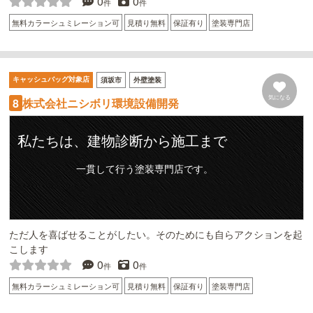
0
0
件
件
無料カラーシュミレーション可
見積り無料
保証有り
塗装専門店
キャッシュバッグ対象店
須坂市
外壁塗装
気になる
株式会社ニシボリ環境設備開発
8
私たちは、建物診断から施工まで
一貫して行う塗装専門店です。
ただ人を喜ばせることがしたい。そのためにも自らアクションを起
こします
0
0
件
件
無料カラーシュミレーション可
見積り無料
保証有り
塗装専門店