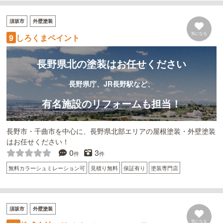
須坂市
外壁塗装
気になる
しろくまペイント
9
長野県北の塗装はお任せください
長野県庁、JR長野駅など、
有名施設のリフォームも担当！
長野市・千曲市を中心に、長野県北部エリアの屋根塗装・外壁塗装
はお任せください！
0
3
件
件
無料カラーシュミレーション可
見積り無料
保証有り
塗装専門店
須坂市
外壁塗装
気になる