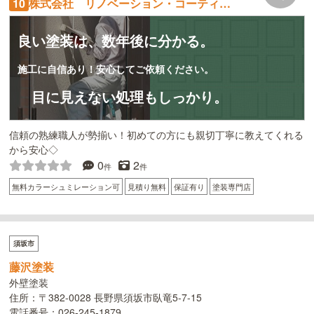
10
株式会社 リノベーション・コーティング
良い塗装は、数年後に分かる。
施工に自信あり！安心してご依頼ください。
目に見えない処理もしっかり。
信頼の熟練職人が勢揃い！初めての方にも親切丁寧に教えてくれる
から安心◇
0
2
件
件
無料カラーシュミレーション可
見積り無料
保証有り
塗装専門店
須坂市
藤沢塗装
外壁塗装
住所：〒382-0028 長野県須坂市臥竜5-7-15
電話番号：026-245-1879