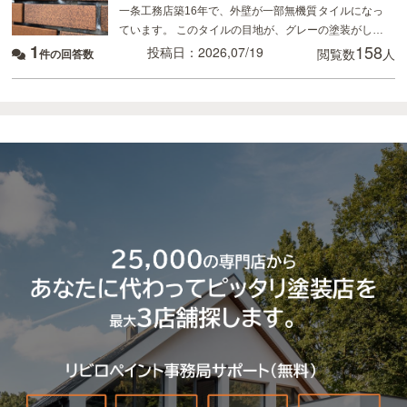
一条工務店築16年で、外壁が一部無機質タイルになっ
ています。 このタイルの目地が、グレーの塗装がして
1
158
あるのですが、かなり禿げてしまっていてるので補修
投稿日：2026,07/19
閲覧数
人
件の回答数
したいのですが、 タイルの目地を全てテープを貼っ