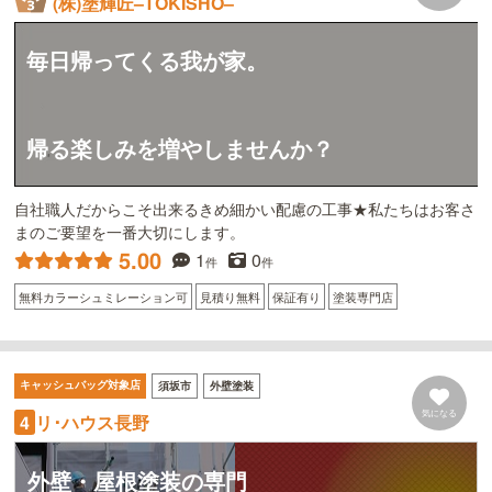
(株)塗輝匠–TOKISHO–
毎日帰ってくる我が家。
帰る楽しみを増やしませんか？
自社職人だからこそ出来るきめ細かい配慮の工事★私たちはお客さ
まのご要望を一番大切にします。
5.00
1
0
件
件
無料カラーシュミレーション可
見積り無料
保証有り
塗装専門店
キャッシュバッグ対象店
須坂市
外壁塗装
気になる
リ･ハウス長野
4
外壁・屋根塗装の専門