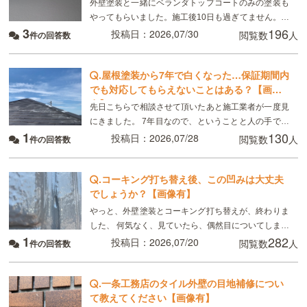
外壁塗装と一緒にベランダトップコートのみの塗装も
やってもらいました。施工後10日も過ぎてません。こ
3
196
れは普通ですか？
投稿日：2026,07/30
閲覧数
人
件の回答数
.
屋根塗装から7年で白くなった…保証期間内
でも対応してもらえないことはある？【画像
有】
先日こちらで相談させて頂いたあと施工業者が一度見
にきました。 7年目なので、ということと人の手で塗
1
130
るのでどうしてもムラはできる、板金部分はやはり経
投稿日：2026,07/28
閲覧数
人
件の回答数
年劣化と言われました ただ板金部分は錆びにくい素材
.
コーキング打ち替え後、この凹みは大丈夫
でしょうか？【画像有】
やっと、外壁塗装とコーキング打ち替えが、終わりま
した、 何気なく、見ていたら、偶然目についてしまっ
1
282
たのですが、 画像のように コーキングの端にマイナ
投稿日：2026,07/20
閲覧数
人
件の回答数
スドライバーで突いたように、凹んでいる所があり
.
一条工務店のタイル外壁の目地補修につい
て教えてください【画像有】