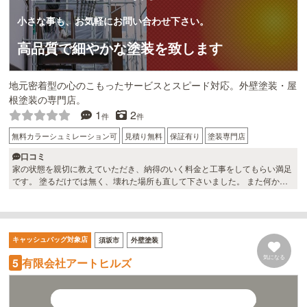
小さな事も、お気軽にお問い合わせ下さい。
高品質で細やかな塗装を致します
地元密着型の心のこもったサービスとスピード対応。外壁塗装・屋
根塗装の専門店。
1
2
件
件
無料カラーシュミレーション可
見積り無料
保証有り
塗装専門店
口コミ
家の状態を親切に教えていただき、納得のいく料金と工事をしてもらい満足
です。 塗るだけでは無く、壊れた場所も直して下さいました。 また何かあ
ったらお願いしたいです。
キャッシュバッグ対象店
須坂市
外壁塗装
気になる
有限会社アートヒルズ
5
私たちを守ってくれている住まい