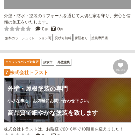
外壁・防水・塗装のリフォームを通じて大切な家を守り、安心と信
頼の施工をいたします。
0
0
件
件
無料カラーシュミレーション可
見積り無料
保証有り
塗装専門店
キャッシュバッグ対象店
須坂市
外壁塗装
気になる
株式会社トラスト
7
外壁・屋根塗装の専門
小さな事も、お気軽にお問い合わせ下さい。
高品質で細やかな塗装を致します
株式会社トラストは、お陰様で2016年で10期目を迎えました！