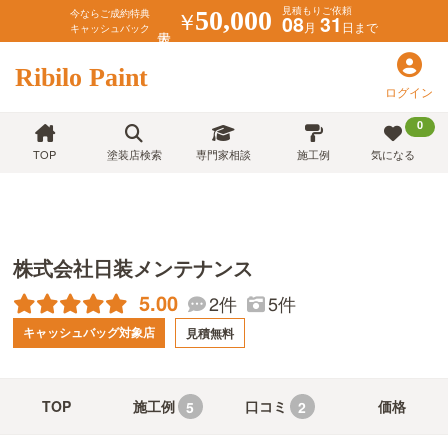
見積もりご依頼
￥
50,000
今ならご成約特典
08
31
月
日まで
キャッシュバック
Ribilo Paint
ログイン
0
TOP
塗装店検索
専門家相談
施工例
気になる
株式会社日装メンテナンス
5.00
2件
5件
キャッシュバッグ対象店
見積無料
TOP
施工例
口コミ
価格
5
2