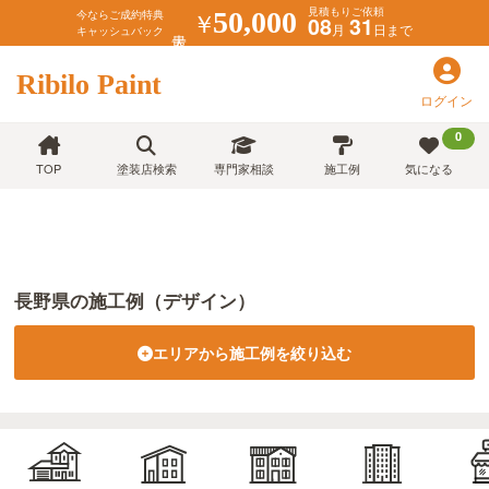
見積もりご依頼
￥
50,000
今ならご成約特典
08
31
月
日まで
キャッシュバック
Ribilo Paint
ログイン
0
TOP
塗装店検索
専門家相談
施工例
気になる
長野県の施工例（デザイン）
エリアから施工例を絞り込む