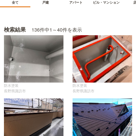
ビル・マンション
アパート
全て
戸建
検索結果
136
件中
1～40
件を表示
防水塗装
防水塗装
長野県諏訪市
長野県諏訪市