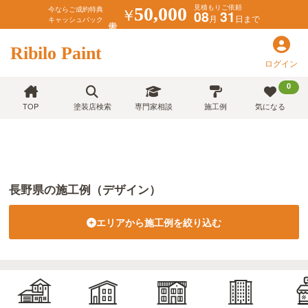
見積もりご依頼
￥
50,000
今ならご成約特典
08
31
月
日まで
キャッシュバック
Ribilo Paint
ログイン
0
TOP
塗装店検索
専門家相談
施工例
気になる
長野県の施工例（デザイン）
エリアから施工例を絞り込む