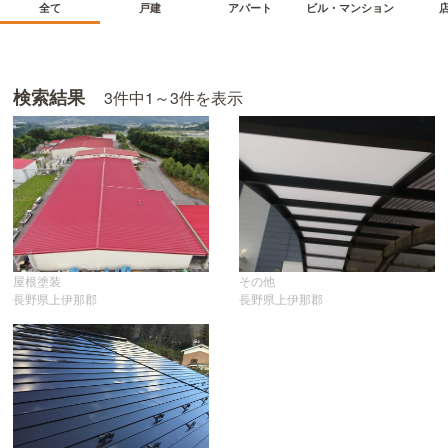
ビル・マンション
アパート
全て
戸建
検索結果
3
件中
1～3
件を表示
屋根塗装
その他
長野県上伊那郡
長野県上伊那郡