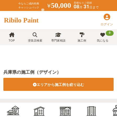
見積もりご依頼
￥
50,000
今ならご成約特典
08
31
月
日まで
キャッシュバック
Ribilo Paint
ログイン
0
TOP
塗装店検索
専門家相談
施工例
気になる
兵庫県の施工例（デザイン）
エリアから施工例を絞り込む