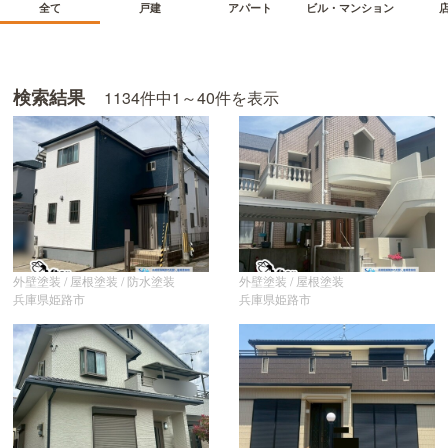
ビル・マンション
アパート
全て
戸建
検索結果
1134
件中
1～40
件を表示
外壁塗装 / 屋根塗装 / 防水塗装
外壁塗装 / 屋根塗装
兵庫県姫路市
兵庫県姫路市