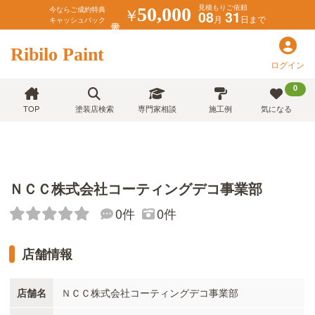
見積もりご依頼
￥
50,000
今ならご成約特典
08
31
月
日まで
キャッシュバック
Ribilo Paint
ログイン
0
TOP
塗装店検索
専門家相談
施工例
気になる
ＮＣＣ株式会社コーティングデコ事業部
0件
0件
店舗情報
店舗名
ＮＣＣ株式会社コーティングデコ事業部