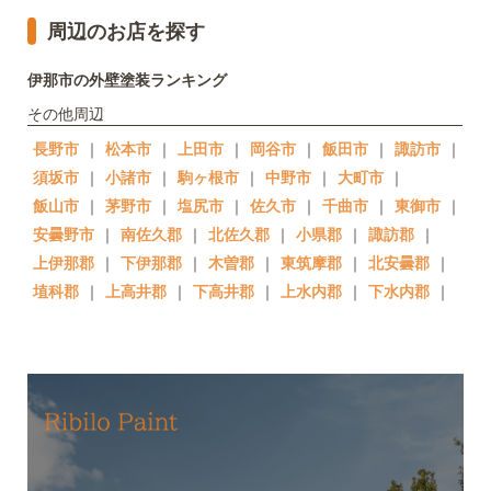
周辺のお店を探す
伊那市の外壁塗装ランキング
その他周辺
長野市
｜
松本市
｜
上田市
｜
岡谷市
｜
飯田市
｜
諏訪市
｜
須坂市
｜
小諸市
｜
駒ヶ根市
｜
中野市
｜
大町市
｜
飯山市
｜
茅野市
｜
塩尻市
｜
佐久市
｜
千曲市
｜
東御市
｜
安曇野市
｜
南佐久郡
｜
北佐久郡
｜
小県郡
｜
諏訪郡
｜
上伊那郡
｜
下伊那郡
｜
木曽郡
｜
東筑摩郡
｜
北安曇郡
｜
埴科郡
｜
上高井郡
｜
下高井郡
｜
上水内郡
｜
下水内郡
｜