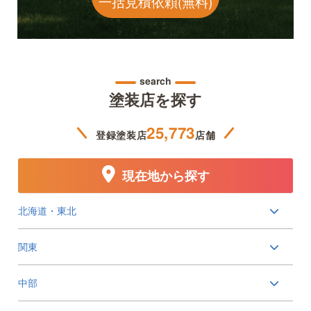
一括見積依頼(無料)
search
塗装店を探す
25,773
登録塗装店
店舗
現在地から探す
北海道・東北
関東
中部