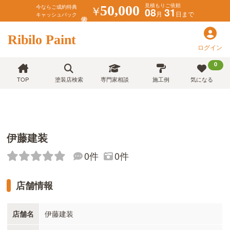
見積もりご依頼
￥
50,000
今ならご成約特典
08
31
月
日まで
キャッシュバック
Ribilo Paint
ログイン
0
TOP
塗装店検索
専門家相談
施工例
気になる
伊藤建装
0件
0件
店舗情報
店舗名
伊藤建装