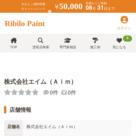
見積もりご依頼
￥
50,000
今ならご成約特典
08
31
月
日まで
キャッシュバック
Ribilo Paint
ログイン
0
TOP
塗装店検索
専門家相談
施工例
気になる
株式会社エイム（Ａｉｍ）
0件
0件
店舗情報
店舗名
株式会社エイム（Ａｉｍ）