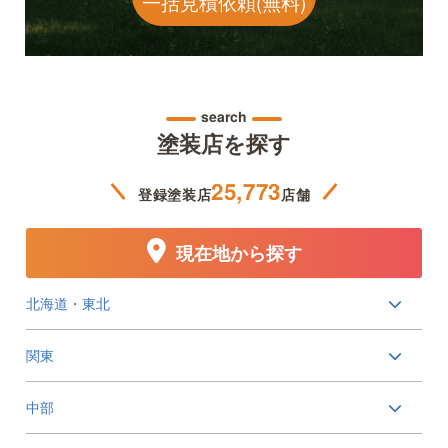
一括見積依頼(無料)
search
塗装店を探す
25,773
登録塗装店
店舗
現在地から探す
北海道・東北
関東
中部