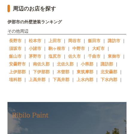
周辺のお店を探す
伊那市の外壁塗装ランキング
その他周辺
長野市
｜
松本市
｜
上田市
｜
岡谷市
｜
飯田市
｜
諏訪市
｜
須坂市
｜
小諸市
｜
駒ヶ根市
｜
中野市
｜
大町市
｜
飯山市
｜
茅野市
｜
塩尻市
｜
佐久市
｜
千曲市
｜
東御市
｜
安曇野市
｜
南佐久郡
｜
北佐久郡
｜
小県郡
｜
諏訪郡
｜
上伊那郡
｜
下伊那郡
｜
木曽郡
｜
東筑摩郡
｜
北安曇郡
｜
埴科郡
｜
上高井郡
｜
下高井郡
｜
上水内郡
｜
下水内郡
｜