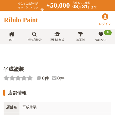
見積もりご依頼
￥
50,000
今ならご成約特典
08
31
月
日まで
キャッシュバック
Ribilo Paint
ログイン
0
TOP
塗装店検索
専門家相談
施工例
気になる
平成塗装
0件
0件
店舗情報
店舗名
平成塗装