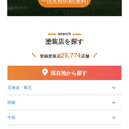
一括見積依頼(無料)
search
塗装店を探す
25,774
登録塗装店
店舗
現在地から探す
北海道・東北
関東
中部