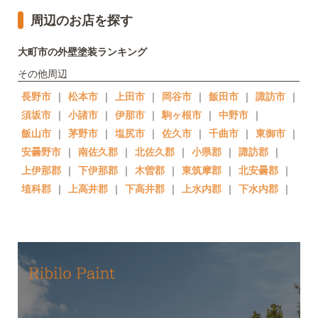
周辺のお店を探す
大町市の外壁塗装ランキング
その他周辺
長野市
｜
松本市
｜
上田市
｜
岡谷市
｜
飯田市
｜
諏訪市
｜
須坂市
｜
小諸市
｜
伊那市
｜
駒ヶ根市
｜
中野市
｜
飯山市
｜
茅野市
｜
塩尻市
｜
佐久市
｜
千曲市
｜
東御市
｜
安曇野市
｜
南佐久郡
｜
北佐久郡
｜
小県郡
｜
諏訪郡
｜
上伊那郡
｜
下伊那郡
｜
木曽郡
｜
東筑摩郡
｜
北安曇郡
｜
埴科郡
｜
上高井郡
｜
下高井郡
｜
上水内郡
｜
下水内郡
｜