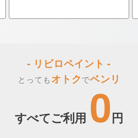
- リビロペイント -
オトク
ベンリ
とっても
で
0
すべてご利用
円