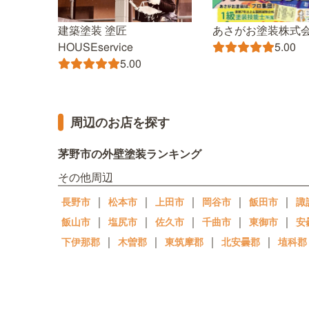
建築塗装 塗匠
あさがお塗装株式
HOUSEservice
5.00
5.00
周辺のお店を探す
茅野市の外壁塗装ランキング
その他周辺
｜
｜
｜
｜
｜
長野市
松本市
上田市
岡谷市
飯田市
諏
｜
｜
｜
｜
｜
飯山市
塩尻市
佐久市
千曲市
東御市
安
｜
｜
｜
｜
下伊那郡
木曽郡
東筑摩郡
北安曇郡
埴科郡