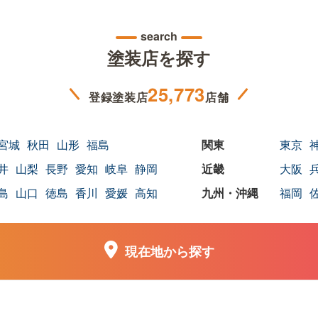
search
塗装店を探す
25,773
登録塗装店
店舗
宮城
秋田
山形
福島
東京
井
山梨
長野
愛知
岐阜
静岡
大阪
島
山口
徳島
香川
愛媛
高知
福岡
現在地から探す