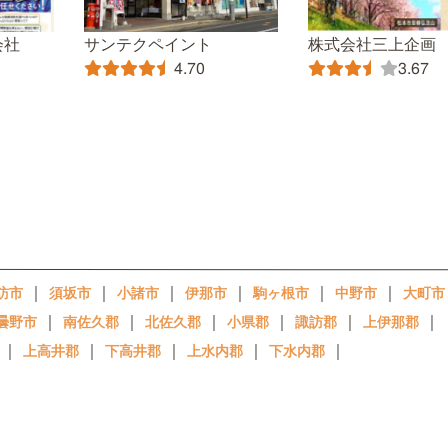
会社
サンテクペイント
株式会社三上企画
4.70
3.67
｜
｜
｜
｜
｜
｜
訪市
須坂市
小諸市
伊那市
駒ヶ根市
中野市
大町市
｜
｜
｜
｜
｜
｜
曇野市
南佐久郡
北佐久郡
小県郡
諏訪郡
上伊那郡
｜
｜
｜
｜
｜
上高井郡
下高井郡
上水内郡
下水内郡