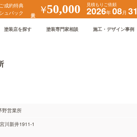
見積もりご依頼
ご成約特典
￥
50,000
2026
08
3
年
月
シュバック
塗装店を探す
塗装専門家相談
施工・デザイン事例
所
茅野営業所
宮川新井1911-1