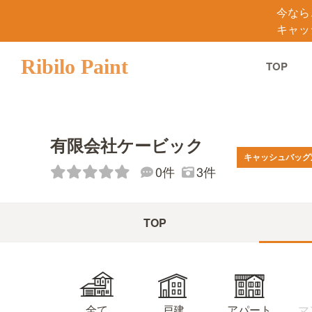
今なら
キャッ
Ribilo Paint
TOP
有限会社ケービック
キャッシュバッグ
0件
3件
TOP
マ
アパート
全て
戸建