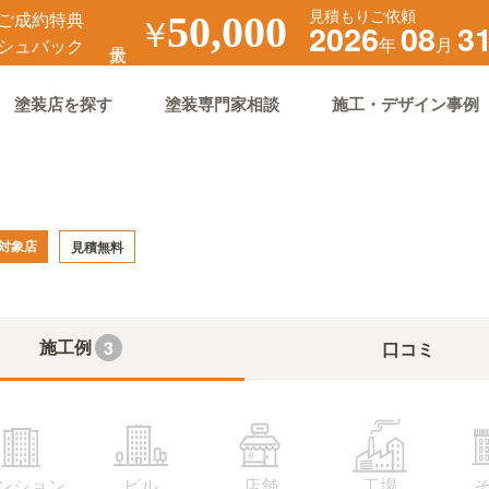
見積もりご依頼
ご成約特典
￥
50,000
2026
08
3
年
月
シュバック
塗装店を探す
塗装専門家相談
施工・デザイン事例
対象店
見積無料
施工例
3
口コミ
ンション
ビル
店舗
工場