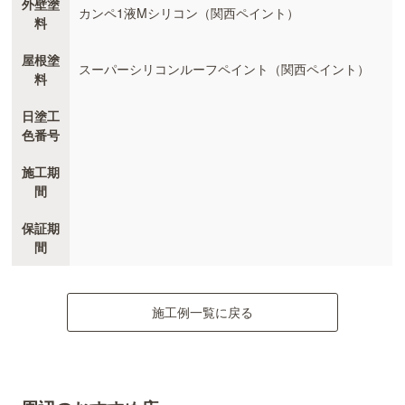
外壁塗
カンペ1液Mシリコン（関西ペイント）
料
屋根塗
スーパーシリコンルーフペイント（関西ペイント）
料
日塗工
色番号
施工期
間
保証期
間
施工例一覧に戻る