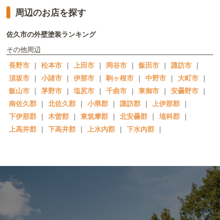
周辺のお店を探す
佐久市の外壁塗装ランキング
その他周辺
長野市
｜
松本市
｜
上田市
｜
岡谷市
｜
飯田市
｜
諏訪市
｜
須坂市
｜
小諸市
｜
伊那市
｜
駒ヶ根市
｜
中野市
｜
大町市
｜
飯山市
｜
茅野市
｜
塩尻市
｜
千曲市
｜
東御市
｜
安曇野市
｜
南佐久郡
｜
北佐久郡
｜
小県郡
｜
諏訪郡
｜
上伊那郡
｜
下伊那郡
｜
木曽郡
｜
東筑摩郡
｜
北安曇郡
｜
埴科郡
｜
上高井郡
｜
下高井郡
｜
上水内郡
｜
下水内郡
｜