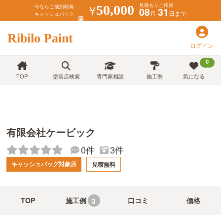
見積もりご依頼
￥
50,000
今ならご成約特典
08
31
月
日まで
キャッシュバック
Ribilo Paint
ログイン
0
TOP
塗装店検索
専門家相談
施工例
気になる
有限会社ケービック
0件
3件
キャッシュバッグ対象店
見積無料
TOP
施工例
口コミ
価格
3