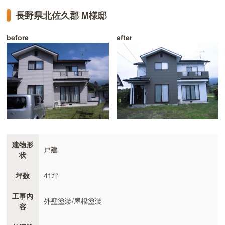
長野県北佐久郡 M様邸
before
after
建物形
戸建
状
坪数
41坪
工事内
外壁塗装/屋根塗装
容