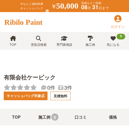
見積もりご依頼
￥
50,000
今ならご成約特典
08
31
月
日まで
キャッシュバック
Ribilo Paint
ログイン
0
TOP
塗装店検索
専門家相談
施工例
気になる
有限会社ケービック
0件
3件
キャッシュバッグ対象店
見積無料
TOP
施工例
口コミ
価格
3