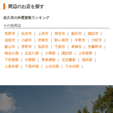
周辺のお店を探す
佐久市の外壁塗装ランキング
その他周辺
長野市
｜
松本市
｜
上田市
｜
岡谷市
｜
飯田市
｜
諏訪市
｜
須坂市
｜
小諸市
｜
伊那市
｜
駒ヶ根市
｜
中野市
｜
大町市
｜
飯山市
｜
茅野市
｜
塩尻市
｜
千曲市
｜
東御市
｜
安曇野市
｜
南佐久郡
｜
北佐久郡
｜
小県郡
｜
諏訪郡
｜
上伊那郡
｜
下伊那郡
｜
木曽郡
｜
東筑摩郡
｜
北安曇郡
｜
埴科郡
｜
上高井郡
｜
下高井郡
｜
上水内郡
｜
下水内郡
｜