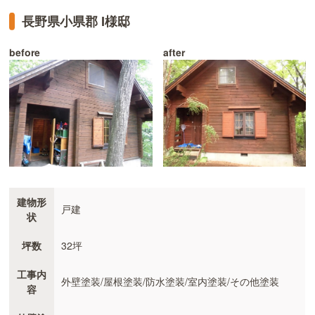
長野県小県郡 I様邸
before
after
建物形
戸建
状
坪数
32坪
工事内
外壁塗装/屋根塗装/防水塗装/室内塗装/その他塗装
容