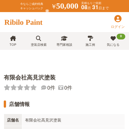
見積もりご依頼
￥
50,000
今ならご成約特典
08
31
月
日まで
キャッシュバック
Ribilo Paint
ログイン
0
TOP
塗装店検索
専門家相談
施工例
気になる
有限会社高見沢塗装
0件
0件
店舗情報
店舗名
有限会社高見沢塗装