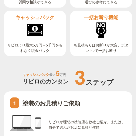
質問や相談ができる
選びの参考にできる
キャッシュバック
一括お断り機能
リビロより最大5万円～5千円をも
相見積もりはお断りが大変。ボタ
ン1つで一括お断り
れなく現金バック
3
5
キャッシュバック
最大
万円
リビロのカンタン
ステップ
塗装のお見積りご依頼
1
リビロが理想の塗装店を数社ご紹介。または、
自分で選んだお店に見積り依頼