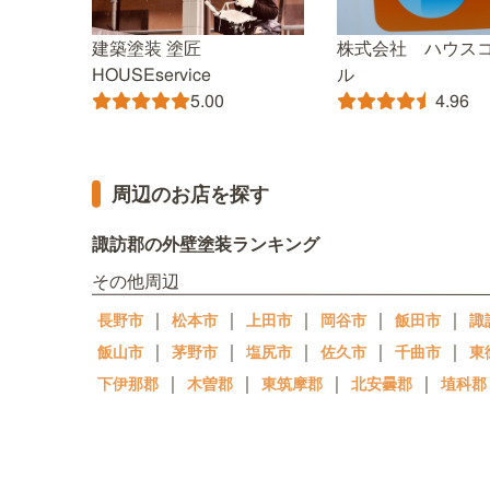
建築塗装 塗匠
株式会社 ハウス
HOUSEservice
ル
5.00
4.96
周辺のお店を探す
諏訪郡の外壁塗装ランキング
その他周辺
｜
｜
｜
｜
｜
長野市
松本市
上田市
岡谷市
飯田市
諏
｜
｜
｜
｜
｜
飯山市
茅野市
塩尻市
佐久市
千曲市
東
｜
｜
｜
｜
下伊那郡
木曽郡
東筑摩郡
北安曇郡
埴科郡