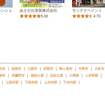
コンシェ
あさがお塗装株式会社
サンテクペイント
5.00
4.70
｜
｜
｜
｜
｜
｜
訪市
須坂市
小諸市
伊那市
駒ヶ根市
中野市
大町市
｜
｜
｜
｜
｜
｜
御市
安曇野市
南佐久郡
北佐久郡
小県郡
上伊那郡
｜
｜
｜
｜
｜
上高井郡
下高井郡
上水内郡
下水内郡