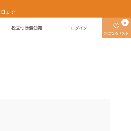
1
日まで
0
役立つ塗装知識
ログイン
気になるリスト