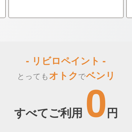
- リビロペイント -
オトク
ベンリ
とっても
で
0
すべてご利用
円