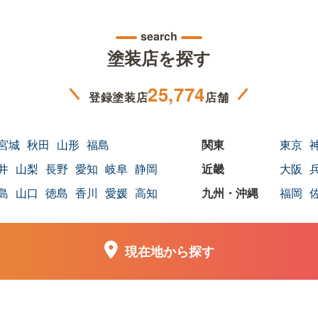
search
塗装店を探す
25,774
登録塗装店
店舗
宮城
秋田
山形
福島
東京
井
山梨
長野
愛知
岐阜
静岡
大阪
島
山口
徳島
香川
愛媛
高知
福岡
現在地から探す