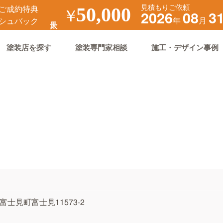
見積もりご依頼
ご成約特典
￥
50,000
2026
08
3
年
月
シュバック
塗装店を探す
塗装専門家相談
施工・デザイン事例
郡富士見町富士見11573-2